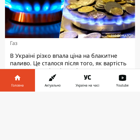
Газ
В Україні різко впала
ціна на блакитне
паливо
. Це сталося після того, як вартість
газу чотири місяці поспіль зростала. В
уряді розповіли, які наразі розцінки.
Головна
Актуально
Україна на часі
Youtube
Така інформація з'явилася на офіційному
порталі Міністерства економіки України.
Інформатор у
Завантажити
Йдеться про дані щодо фактичної
ціни
телефоні
👉
реалізації природного газу
в Україні. За
листопад 2023 року фактична вартість
блакитного палива склала 14 381 гривню
без урахування ПДВ. Це на 5,4% менше,