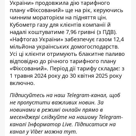
України» продовжила дію тарифного
плану «Фіксований» ще на рік, керуючись
чинним мораторієм на підняття цін.
Кубометр газу для клієнтів
компанії й
надалі коштуватиме 7,96 гривні (з ПДВ).
«Нафтогаз України» забезпечує газом
12,4
мільйона українських домогосподарств.
Усі ці клієнти
отримують блакитне паливо
відповідно до річного тарифного плану
«Фіксований». Період дії тарифу складає: з
1 травня 2024 року до 30 квітня 2025 року
включно.
Підписуйтесь на наш
Telegram-канал
, щоб
не пропустити важливих новин. За
новинами в режимі онлайн прямо в
месенджері слідкуйте на нашому Telegram-
каналі
Інформатор Live
. Підписатися на
канал у Viber можна
тут
.