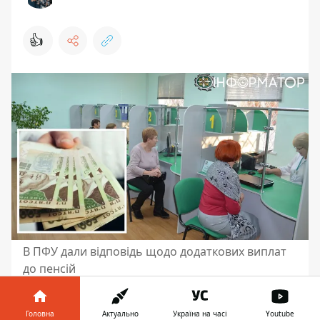
👍
В ПФУ дали відповідь щодо додаткових виплат
до пенсій
Надбавки до пенсії встановлюються
пенсіонерам відповідно до Законів
Головна
Актуально
Україна на часі
Youtube