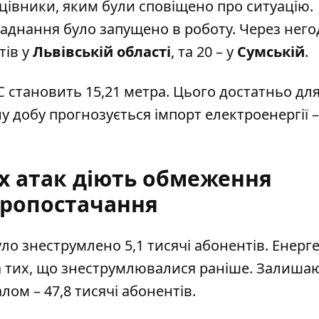
цівники, яким були сповіщено про ситуацію.
аднання було запущено в роботу. Через него
тів у
Львівській області
, та 20 – у
Сумській
.
С становить 15,21 метра. Цього достатньо дл
у добу прогнозується імпорт електроенергії –
их атак діють обмеження
тропостачання
ло знеструмлено 5,1 тисячі абонентів. Енерг
ма тих, що знеструмлювалися раніше. Залиша
лом – 47,8 тисячі абонентів.