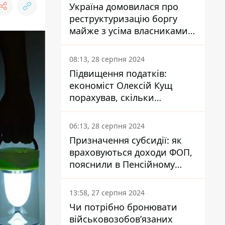
Україна домовилася про
реструктуризацію боргу
майже з усіма власниками
єврооблігацій: що це
означає для країни
08:13, 28 серпня 2024
Підвищення податків:
економіст Олексій Кущ
порахував, скільки
заплатить кожен українець
06:13, 28 серпня 2024
Призначення субсидії: як
враховуються доходи ФОП,
пояснили в Пенсійному
фонді
13:58, 27 серпня 2024
Чи потрібно бронювати
військовозобов’язаних