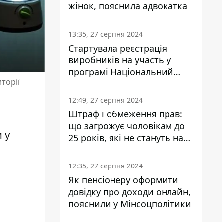
жінок, пояснила адвокатка
13:35, 27 серпня 2024
Стартувала реєстрація
виробників на участь у
програмі Національний
торії
кешбек: як це зробити
через портал Дія
12:49, 27 серпня 2024
Штраф і обмеження прав:
що загрожує чоловікам до
 у
25 років, які не стануть на
військовий облік
12:35, 27 серпня 2024
Як пенсіонеру оформити
довідку про доходи онлайн,
пояснили у Мінсоцполітики