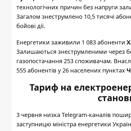
технологічних причин без напруги зали
Загалом знеструмлено 10,5 тисячі абонен
бойові дії.
Енергетики заживили 1 083 абоненти
Х
Залишаються знеструмленими через бойо
газопостачання 253 споживачам. Внас
555 абонентів у 26 населених пунктах
Ч
Тариф на електроенер
станов
3 червня низка Telegram-каналів пош
заступницю міністра енергетики Україн