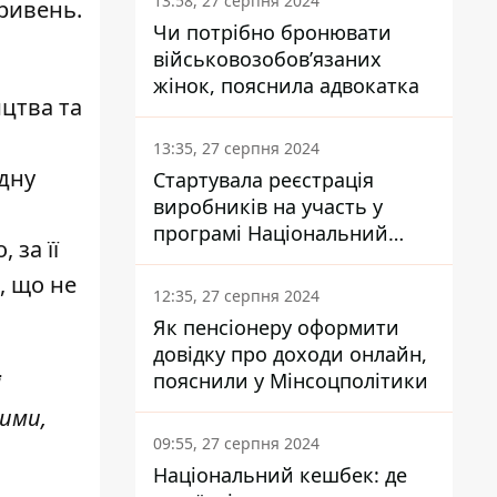
13:58, 27 серпня 2024
гривень.
Чи потрібно бронювати
військовозобов’язаних
жінок, пояснила адвокатка
цтва та
13:35, 27 серпня 2024
ідну
Стартувала реєстрація
виробників на участь у
програмі Національний
 за її
кешбек: як це зробити
, що не
через портал Дія
12:35, 27 серпня 2024
Як пенсіонеру оформити
довідку про доходи онлайн,
пояснили у Мінсоцполітики
і
ими,
09:55, 27 серпня 2024
Національний кешбек: де