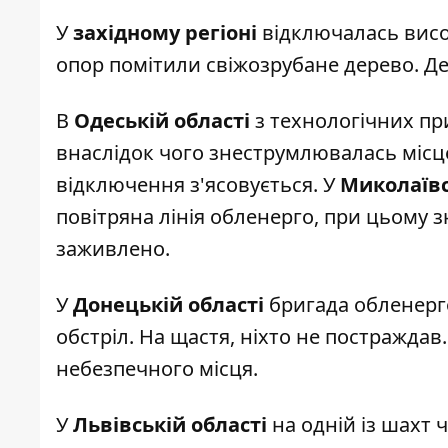
У
західному регіоні
відключалась висок
опор помітили свіжозрубане дерево. Де
В
Одеській області
з технологічних пр
внаслідок чого знеструмлювалась місц
відключення з'ясовується. У
Миколаївс
повітряна лінія обленерго, при цьому 
заживлено.
У
Донецькій області
бригада обленерго 
обстріл. На щастя, ніхто не постраждав
небезпечного місця.
У
Львівській області
на одній із шахт 