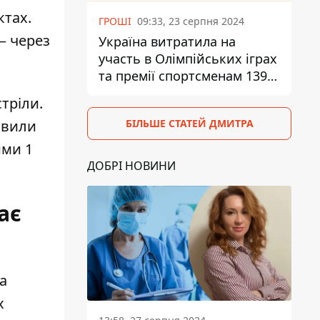
ктах.
ГРОШІ
09:33, 23 серпня 2024
– через
Україна витратила на
участь в Олімпійських іграх
та премії спортсменам 139,6
млн грн
тріли.
БІЛЬШЕ СТАТЕЙ ДМИТРА
овили
ими 1
ДОБРІ НОВИНИ
ає
а
х