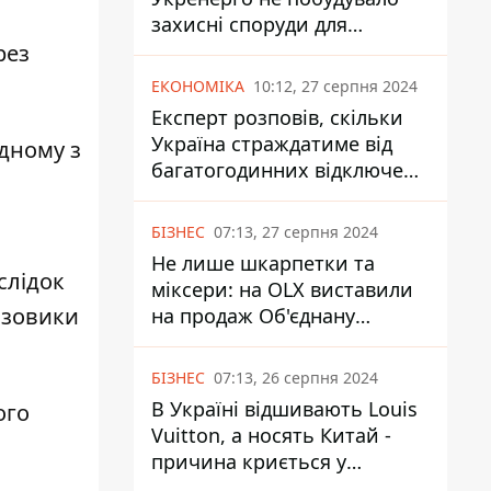
захисні споруди для
енергетики - нардеп
рез
Кучеренко
ЕКОНОМІКА
10:12, 27 серпня 2024
Експерт розповів, скільки
Україна страждатиме від
дному з
багатогодинних відключень
світла
БІЗНЕС
07:13, 27 серпня 2024
Не лише шкарпетки та
слідок
міксери: на OLX виставили
азовики
на продаж Об'єднану
Гірнично-Хімічну Компанію
за багато мільярдів
БІЗНЕС
07:13, 26 серпня 2024
В Україні відшивають Louis
ого
Vuitton, а носять Китай -
причина криється у
податках