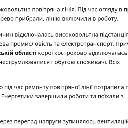
овольтна повітряна лінія. Під час огляду в п
рево прибрали, лінію включили в роботу.
ичин відключалась високовольтна підстанція
ева промисловість та електротранспорт. Пр
ькій області
короткостроково відключалась
знеструмлювалися побутові споживачі. Всіх
під час ремонту повітряної лінії потрапила п
. Енергетики завершили роботи та поїхали з
через перепад напруги зупинялось вентиляці