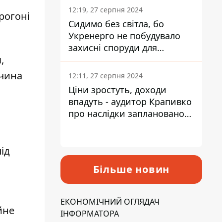
12:19, 27 серпня 2024
рогоні
Сидимо без світла, бо
Укренерго не побудувало
захисні споруди для
,
енергетики - нардеп
Кучеренко
ичина
12:11, 27 серпня 2024
Ціни зростуть, доходи
впадуть - аудитор Крапивко
про наслідки запланованого
підвищення податків
ід
Більше новин
ЕКОНОМІЧНИЙ ОГЛЯДАЧ
йне
ІНФОРМАТОРА