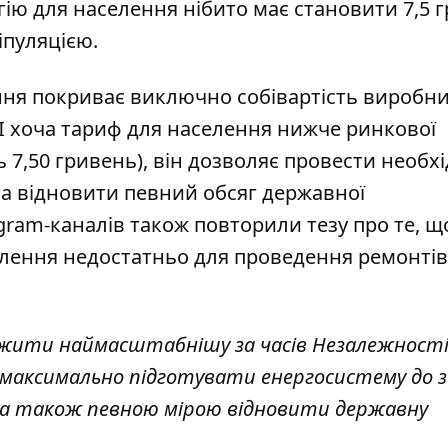
гію
для населення нібито має становити 7,5 
іпуляцією.
ння покриває виключно собівартість виробни
 І хоча тариф для населення нижче ринкової
ь 7,50 гривень), він дозволяє провести необх
а відновити певний обсяг державної
ram-каналів також повторили тезу про те, що,
лення недостатньо для проведення ремонтів
вжити наймасштабнішу за часів Незалежност
максимально підготувати енергосистему
до з
 а також певною мірою відновити державну