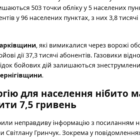
шаються 503 точки обліку у 5 населених пун
тів у 96 населених пунктах, з них 3,8 тисячі 
арківщини
, які вимикалися через ворожі обс
ві дії 37,3 тисячі абонентів. Газовики відн
лідок бойових дій залишаються знеструмлен
ернігівщини
.
гію для населення нібито м
ити 7,5 гривень
ирили неправдиву інформацію з посиланням н
и Світлану Гринчук. Зокрема у повідомлення