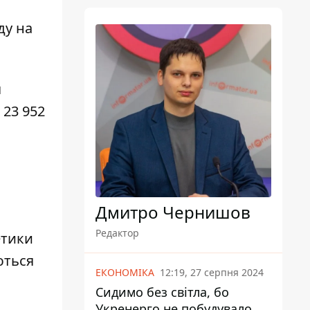
ду на
я
 23 952
Дмитро Чернишов
Редактор
етики
ються
ЕКОНОМІКА
12:19, 27 серпня 2024
Сидимо без світла, бо
Укренерго не побудувало