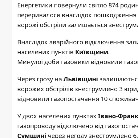
Енергетики повернули світло 874 роди
переривалося внаслідок пошкодження ка
ворожі обстріли залишається знеструм
Внаслідок аварійного відключення зал
населених пунктів
Київщини
.
Минулої доби газовики відновили газо
Через грозу на
Львівщині
залишаються
ворожих обстрілів знеструмлено 3 юри
відновили газопостачання 10 спожива
У двох населених пунктах
Івано-Франк
газопроводу відключено від газопостач
Сумщині
через негоду знеструмлено 6,2