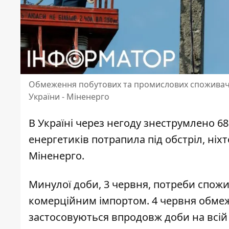
Обмеження побутових та промислових споживачів
України - Міненерго
В Україні через негоду знеструмлено 6
енергетиків потрапила під обстріл, ніх
Міненерго.
Минулої доби, 3 червня, потреби спож
комерційним імпортом. 4 червня
обмеж
застосовуються впродовж доби на всій 