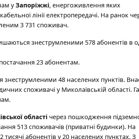
нам у
Запоріжжі
, енергоживлення яких
бельної лінії електропередачі. На ранок че
леним 3 731 споживач.
ишаються знеструмленими 578 абонентів в о
постачання 23 абонентам.
 знеструмленими 48 населених пунктів. Вна
дичних споживачі у Миколаївській області. Г
чам.
івської області
через пошкодження підземн
ання 513 споживачів (приватні будинки). На
 тисячі абонентів у 20 населених пунктах. З