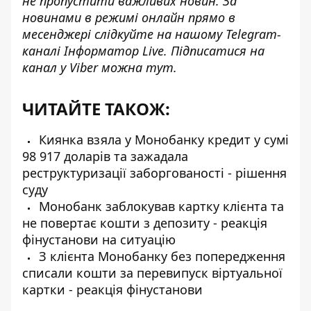
не пропустити важливих новин. За
новинами в режимі онлайн прямо в
месенджері слідкуйте на нашому Telegram-
каналі
Інформатор Live
. Підписатися на
канал у Viber можна
тут
.
ЧИТАЙТЕ ТАКОЖ:
Киянка взяла у Монобанку кредит у сумі
98 917 доларів та зажадала
реструктуризації заборгованості - рішення
суду
Монобанк заблокував картку клієнта та
не повертає кошти з депозиту - реакція
фінустанови на ситуацію
З клієнта Монобанку без попередження
списали кошти за перевипуск віртуальної
картки - реакція фінустанови