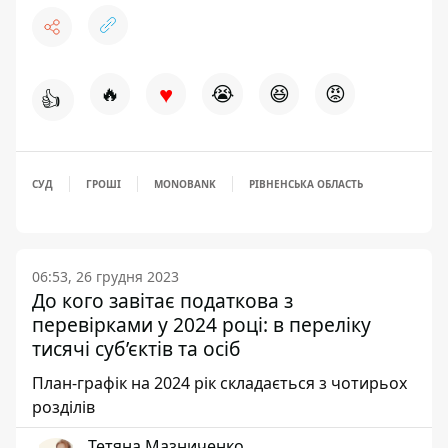
♥
🔥
😭
😆
😡
👍
СУД
ГРОШІ
MONOBANK
РІВНЕНСЬКА ОБЛАСТЬ
06:53, 26 грудня 2023
До кого завітає податкова з
перевірками у 2024 році: в переліку
тисячі суб’єктів та осіб
План-графік на 2024 рік складається з чотирьох
розділів
Тетяна Мазниченко