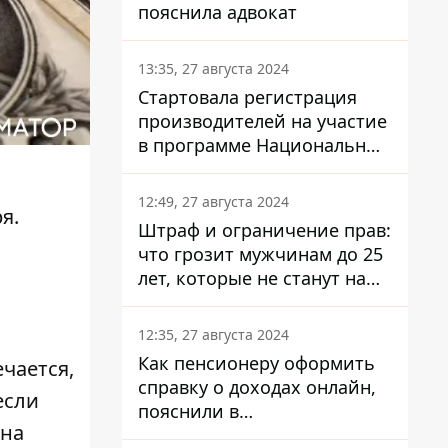
пояснила адвокат
13:35, 27 августа 2024
Стартовала регистрация
производителей на участие
в программе Национальный
кэшбек: как это сделать
через портал Дія
12:49, 27 августа 2024
я.
Штраф и ограничение прав:
что грозит мужчинам до 25
лет, которые не станут на
х
военный учет
12:35, 27 августа 2024
Как пенсионеру оформить
чается,
справку о доходах онлайн,
если
пояснили в
 на
Минсоцполитики