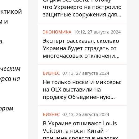
что Укрэнерго не построило
актикой
защитные сооружения для
м и
энергетики - нардеп
Кучеренко
ЭКОНОМИКА
10:12, 27 августа 2024
Эксперт рассказал, сколько
а.
Украина будет страдать от
многочасовых отключений
света
ическим
БИЗНЕС
07:13, 27 августа 2024
урса на
Не только носки и миксеры:
на OLX выставили на
продажу Объединенную
Горно-Химическую
ором
Компанию за многие
БИЗНЕС
07:13, 26 августа 2024
миллиарды
В Украине отшивают Louis
Vuitton, а носят Китай -
причина кроется в налогах