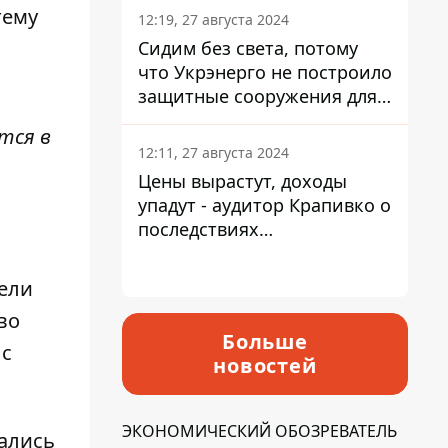
тему
12:19, 27 августа 2024
Сидим без света, потому
что Укрэнерго не построило
защитные сооружения для
энергетики - нардеп
тся в
Кучеренко
12:11, 27 августа 2024
Цены вырастут, доходы
упадут - аудитор Крапивко о
последствиях
запланированного
повышения налогов
ели
во
Больше
 с
новостей
ЭКОНОМИЧЕСКИЙ ОБОЗРЕВАТЕЛЬ
вались