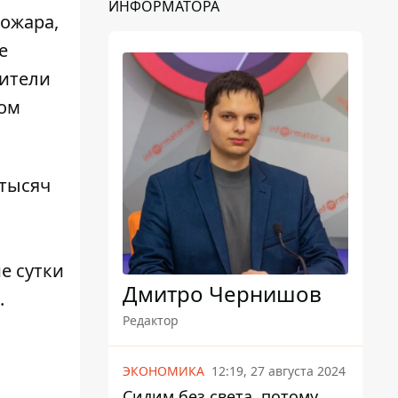
ИНФОРМАТОРА
ожара,
е
бители
том
 тысяч
е сутки
Дмитро Чернишов
.
Редактор
е
ЭКОНОМИКА
12:19, 27 августа 2024
Сидим без света, потому