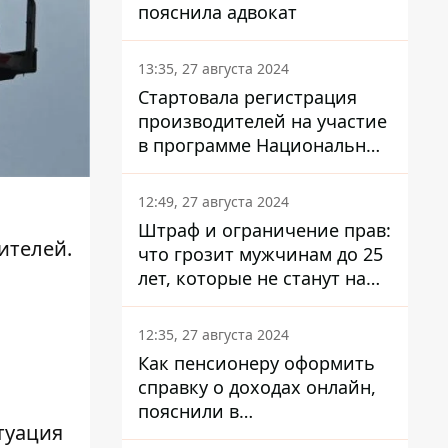
пояснила адвокат
13:35, 27 августа 2024
Стартовала регистрация
производителей на участие
в программе Национальный
кэшбек: как это сделать
через портал Дія
12:49, 27 августа 2024
Штраф и ограничение прав:
ителей.
что грозит мужчинам до 25
лет, которые не станут на
военный учет
12:35, 27 августа 2024
Как пенсионеру оформить
справку о доходах онлайн,
пояснили в
туация
Минсоцполитики