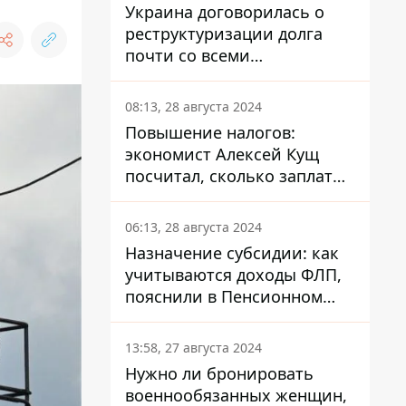
Украина договорилась о
реструктуризации долга
почти со всеми
держателями
еврооблигаций: что это
08:13, 28 августа 2024
значит для страны
Повышение налогов:
экономист Алексей Кущ
посчитал, сколько заплатит
каждый украинец
06:13, 28 августа 2024
Назначение субсидии: как
учитываются доходы ФЛП,
пояснили в Пенсионном
фонде
13:58, 27 августа 2024
Нужно ли бронировать
военнообязанных женщин,