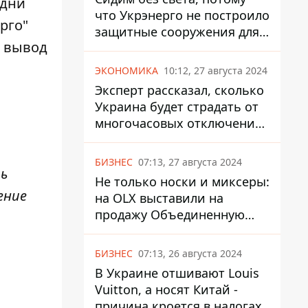
 дни
что Укрэнерго не построило
рго"
защитные сооружения для
о вывод
энергетики - нардеп
Кучеренко
ЭКОНОМИКА
10:12, 27 августа 2024
Эксперт рассказал, сколько
Украина будет страдать от
многочасовых отключений
света
БИЗНЕС
07:13, 27 августа 2024
ть
Не только носки и миксеры:
ение
на OLX выставили на
продажу Объединенную
Горно-Химическую
Компанию за многие
БИЗНЕС
07:13, 26 августа 2024
миллиарды
В Украине отшивают Louis
Vuitton, а носят Китай -
причина кроется в налогах