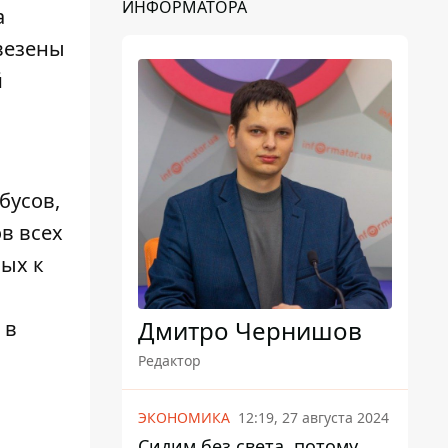
ИНФОРМАТОРА
а
везены
й
бусов,
в всех
ных к
Дмитро Чернишов
 в
Редактор
ЭКОНОМИКА
12:19, 27 августа 2024
Сидим без света, потому