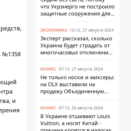
что Укрэнерго не построило
защитные сооружения для
энергетики - нардеп
Кучеренко
редств,
ЭКОНОМИКА
10:12, 27 августа 2024
Эксперт рассказал, сколько
Украина будет страдать от
многочасовых отключений
в №1358
света
БИЗНЕС
07:13, 27 августа 2024
Не только носки и миксеры:
вующий
на OLX выставили на
нтра
продажу Объединенную
Горно-Химическую
тва, и
Компанию за многие
БИЗНЕС
07:13, 26 августа 2024
верения
миллиарды
В Украине отшивают Louis
Vuitton, а носят Китай -
причина кроется в налогах