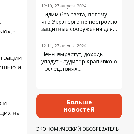
12:19, 27 августа 2024
Сидим без света, потому
,
что Укрэнерго не построило
защитные сооружения для
ю», -
энергетики - нардеп
Кучеренко
12:11, 27 августа 2024
Цены вырастут, доходы
страции
упадут - аудитор Крапивко о
мощью и
последствиях
запланированного
повышения налогов
Больше
ю и
новостей
щих на
ЭКОНОМИЧЕСКИЙ ОБОЗРЕВАТЕЛЬ