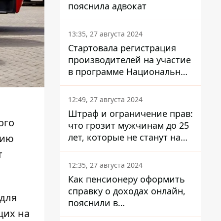
пояснила адвокат
13:35, 27 августа 2024
Стартовала регистрация
производителей на участие
в программе Национальный
кэшбек: как это сделать
через портал Дія
12:49, 27 августа 2024
Штраф и ограничение прав:
ого
что грозит мужчинам до 25
лет, которые не станут на
рию
военный учет
т
12:35, 27 августа 2024
Как пенсионеру оформить
справку о доходах онлайн,
для
пояснили в
щих на
Минсоцполитики