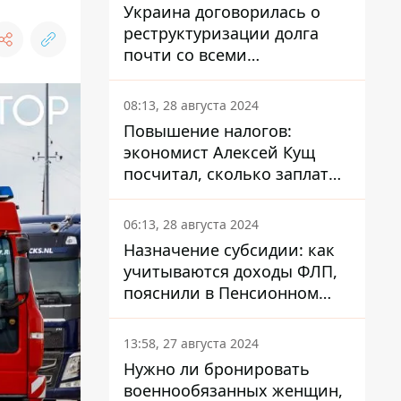
Украина договорилась о
реструктуризации долга
почти со всеми
держателями
еврооблигаций: что это
08:13, 28 августа 2024
значит для страны
Повышение налогов:
экономист Алексей Кущ
посчитал, сколько заплатит
каждый украинец
06:13, 28 августа 2024
Назначение субсидии: как
учитываются доходы ФЛП,
пояснили в Пенсионном
фонде
13:58, 27 августа 2024
Нужно ли бронировать
военнообязанных женщин,