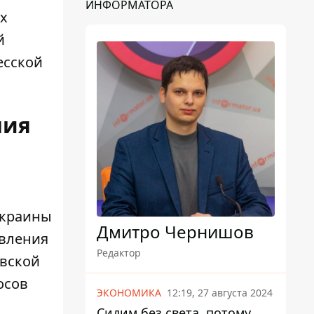
ИНФОРМАТОРА
ых
й
есской
ния
Украины
Дмитро Чернишов
овления
Редактор
вской
осов
ЭКОНОМИКА
12:19, 27 августа 2024
Сидим без света, потому