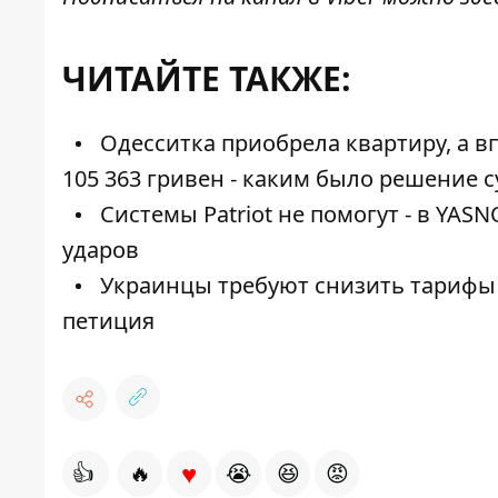
ЧИТАЙТЕ ТАКЖЕ:
Одесситка приобрела квартиру, а вп
105 363 гривен - каким было решение с
Системы Patriot не помогут - в YA
ударов
Украинцы требуют снизить тарифы 
петиция
♥
👍
🔥
😭
😆
😡