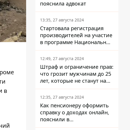
пояснила адвокат
13:35, 27 августа 2024
Стартовала регистрация
производителей на участие
в программе Национальный
кэшбек: как это сделать
через портал Дія
12:49, 27 августа 2024
Штраф и ограничение прав:
Кроме
что грозит мужчинам до 25
лет, которые не станут на
ти
военный учет
и в
12:35, 27 августа 2024
Как пенсионеру оформить
справку о доходах онлайн,
пояснили в
ений
Минсоцполитики