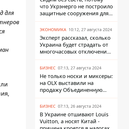
что Укрэнерго не построило
д для
защитные сооружения для
энергетики - нардеп
ртнеров
Кучеренко
ЭКОНОМИКА
10:12, 27 августа 2024
ся
Эксперт рассказал, сколько
Украина будет страдать от
ман
многочасовых отключений
света
БИЗНЕС
07:13, 27 августа 2024
Не только носки и миксеры:
на OLX выставили на
сли
продажу Объединенную
ия,
Горно-Химическую
Компанию за многие
БИЗНЕС
07:13, 26 августа 2024
миллиарды
В Украине отшивают Louis
Vuitton, а носят Китай -
причина кроется в налогах