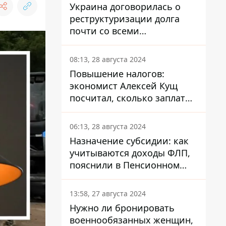
Украина договорилась о
реструктуризации долга
почти со всеми
держателями
еврооблигаций: что это
08:13, 28 августа 2024
значит для страны
Повышение налогов:
экономист Алексей Кущ
посчитал, сколько заплатит
каждый украинец
06:13, 28 августа 2024
Назначение субсидии: как
учитываются доходы ФЛП,
пояснили в Пенсионном
фонде
13:58, 27 августа 2024
Нужно ли бронировать
военнообязанных женщин,