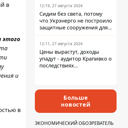
ий в
12:19, 27 августа 2024
Сидим без света, потому
что Укрэнерго не построило
защитные сооружения для
энергетики - нардеп
а этого
Кучеренко
12:11, 27 августа 2024
ита
Цены вырастут, доходы
сти
упадут - аудитор Крапивко о
последствиях
му
запланированного
ения и
повышения налогов
Больше
новостей
остью в
ЭКОНОМИЧЕСКИЙ ОБОЗРЕВАТЕЛЬ