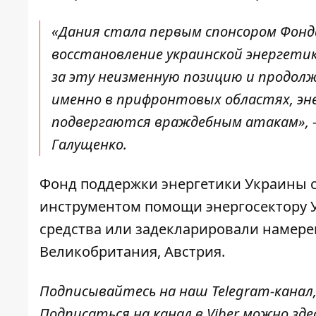
«Дания стала первым спонсором Фонда
восстановление украинской энергети
за эту неизменную позицию и продол
именно в прифронтовых областях,
эн
подвергаются враждебным атакам», 
Галущенко.
Фонд поддержки энергетики Украины с
инструментом помощи энергосектору У
средства или задекларировали намере
Великобритания, Австрия.
Подписывайтесь на наш
Telegram-канал
Подписаться на канал в Viber можно
зде