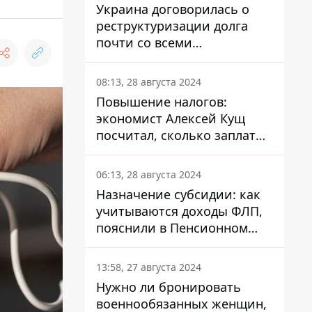
Украина договорилась о
реструктуризации долга
почти со всеми
держателями
еврооблигаций: что это
08:13, 28 августа 2024
значит для страны
Повышение налогов:
экономист Алексей Кущ
посчитал, сколько заплатит
каждый украинец
06:13, 28 августа 2024
Назначение субсидии: как
учитываются доходы ФЛП,
пояснили в Пенсионном
фонде
13:58, 27 августа 2024
Нужно ли бронировать
военнообязанных женщин,