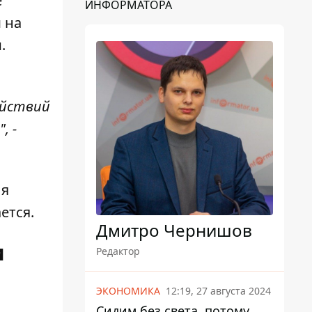
е
ИНФОРМАТОРА
 на
и.
ействий
, -
ля
ется.
Дмитро Чернишов
и
Редактор
ЭКОНОМИКА
12:19, 27 августа 2024
Сидим без света, потому