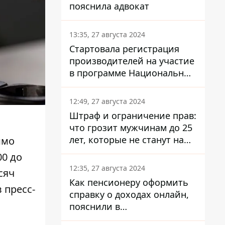
пояснила адвокат
13:35, 27 августа 2024
Стартовала регистрация
производителей на участие
в программе Национальный
кэшбек: как это сделать
через портал Дія
12:49, 27 августа 2024
Штраф и ограничение прав:
что грозит мужчинам до 25
лет, которые не станут на
имо
военный учет
00 до
12:35, 27 августа 2024
сяч
Как пенсионеру оформить
 пресс-
справку о доходах онлайн,
пояснили в
Минсоцполитики