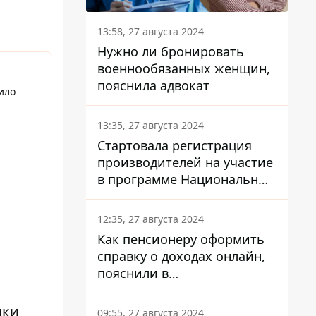
13:58, 27 августа 2024
Нужно ли бронировать
военнообязанных женщин,
пояснила адвокат
ило
13:35, 27 августа 2024
Стартовала регистрация
производителей на участие
в программе Национальный
кэшбек: как это сделать
через портал Дія
12:35, 27 августа 2024
Как пенсионеру оформить
справку о доходах онлайн,
пояснили в
Минсоцполитики
пки
09:55, 27 августа 2024