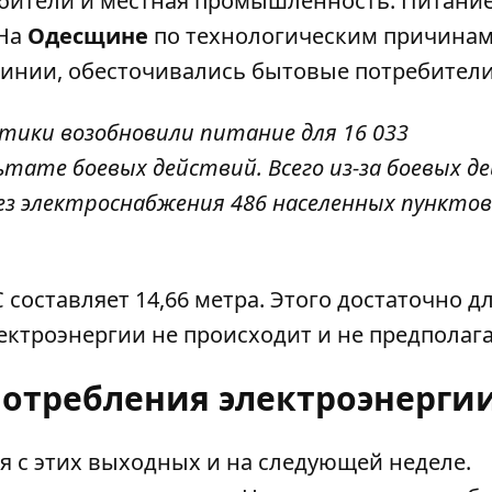
ебители и местная промышленность. Питани
 На
Одесщине
по технологическим причинам
инии, обесточивались бытовые потребител
етики возобновили питание для 16 033
тате боевых действий. Всего из-за боевых д
з электроснабжения 486 населенных пунктов"
составляет 14,66 метра. Этого достаточно д
ектроэнергии не происходит и не предполага
потребления электроэнерги
я с этих выходных и на следующей неделе.