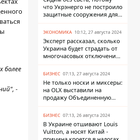
ъектах
что Укрэнерго не построило
денного
защитные сооружения для
ваться
энергетики - нардеп
Кучеренко
сы
ЭКОНОМИКА
10:12, 27 августа 2024
Эксперт рассказал, сколько
Украина будет страдать от
многочасовых отключений
света
 более
БИЗНЕС
07:13, 27 августа 2024
Не только носки и миксеры:
ий", -
на OLX выставили на
продажу Объединенную
Горно-Химическую
Компанию за многие
БИЗНЕС
07:13, 26 августа 2024
миллиарды
В Украине отшивают Louis
Vuitton, а носят Китай -
причина кроется в налогах