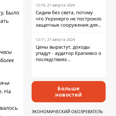
12:19, 27 августа 2024
у. Было
Сидим без света, потому
что Укрэнерго не построило
вать
защитные сооружения для
энергетики - нардеп
Кучеренко
12:11, 27 августа 2024
Цены вырастут, доходы
 часы
упадут - аудитор Крапивко о
последствиях
 более
запланированного
повышения налогов
сячи
Больше
. На
новостей
ивалось
ЭКОНОМИЧЕСКИЙ ОБОЗРЕВАТЕЛЬ