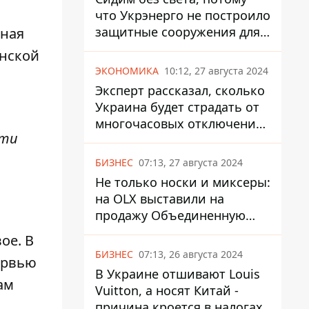
что Укрэнерго не построило
защитные сооружения для
мная
энергетики - нардеп
анской
Кучеренко
ЭКОНОМИКА
10:12, 27 августа 2024
Эксперт рассказал, сколько
Украина будет страдать от
многочасовых отключений
сти
света
БИЗНЕС
07:13, 27 августа 2024
Не только носки и миксеры:
на OLX выставили на
продажу Объединенную
Горно-Химическую
ое. В
Компанию за многие
БИЗНЕС
07:13, 26 августа 2024
ервью
миллиарды
В Украине отшивают Louis
ам
Vuitton, а носят Китай -
причина кроется в налогах