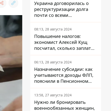
Украина договорилась о
реструктуризации долга
почти со всеми
держателями
еврооблигаций: что это
08:13, 28 августа 2024
значит для страны
Повышение налогов:
экономист Алексей Кущ
посчитал, сколько заплатит
каждый украинец
06:13, 28 августа 2024
Назначение субсидии: как
учитываются доходы ФЛП,
пояснили в Пенсионном
фонде
13:58, 27 августа 2024
Нужно ли бронировать
военнообязанных женщин,