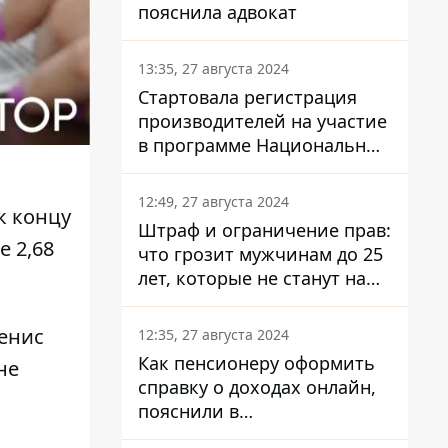
пояснила адвокат
13:35, 27 августа 2024
Стартовала регистрация
производителей на участие
в программе Национальный
кэшбек: как это сделать
через портал Дія
12:49, 27 августа 2024
к концу
Штраф и ограничение прав:
е 2,68
что грозит мужчинам до 25
лет, которые не станут на
военный учет
Денис
12:35, 27 августа 2024
Как пенсионеру оформить
не
справку о доходах онлайн,
пояснили в
Минсоцполитики