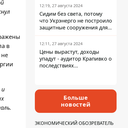
ой
12:19, 27 августа 2024
кнул
Сидим без света, потому
что Укрэнерго не построило
защитные сооружения для
энергетики - нардеп
оражены
Кучеренко
12:11, 27 августа 2024
ла в
Цены вырастут, доходы
 не
упадут - аудитор Крапивко о
ергии
последствиях
запланированного
повышения налогов
 и
Больше
их
новостей
аль.
ЭКОНОМИЧЕСКИЙ ОБОЗРЕВАТЕЛЬ