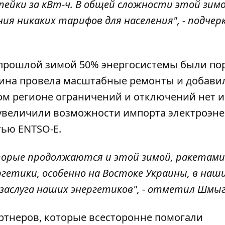
опейки за кВт-ч. В общей сложности этой зим
я никаких тарифов для населения", - подчер
к прошлой зимой 50% энергосистемы были п
аина провела масштабные ремонты и добави
ном регионе ограничений и отключений нет и
Вт увеличили возможности импорта электроэн
тью ENTSO-E.
торые продолжаются и этой зимой, ракетами
гетики, особенно на Востоке Украины, в наш
, заслуга наших энергетиков", - отметил Шмыг
ртнеров, которые всесторонне помогали