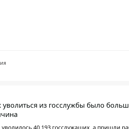
ГИЯ
 уволиться из госслужбы было больш
ичина
 уволилось 40 193 госслужащих, а пришли ра