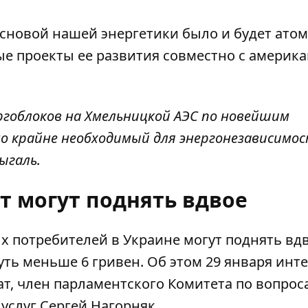
основой нашей энергетики было и будет ато
ые проекты ее развития совместно с америк
ргоблоков на Хмельницкой АЭС по новейшим
но крайне необходимый для энергонезависимо
ыгаль.
т могут поднять вдвое
ых потребителей
в Украине могут поднять вдв
уть меньше 6 гривен. Об этом 29 января инт
ат, член парламентского Комитета по вопрос
услуг
Сергей Нагорняк.