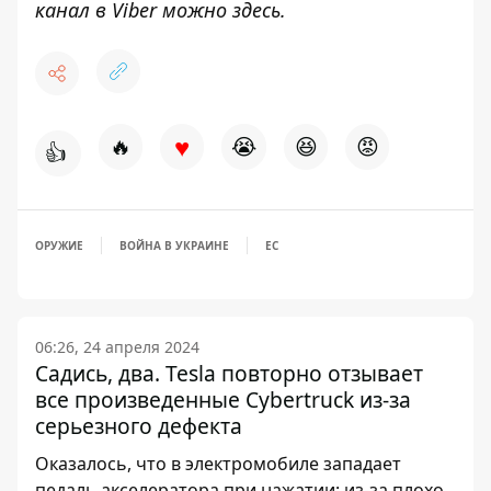
канал в Viber можно
здесь
.
♥
🔥
😭
😆
😡
👍
ОРУЖИЕ
ВОЙНА В УКРАИНЕ
ЕС
06:26, 24 апреля 2024
Садись, два. Tesla повторно отзывает
все произведенные Cybertruck из-за
серьезного дефекта
Оказалось, что в электромобиле западает
педаль акселератора при нажатии: из-за плохо