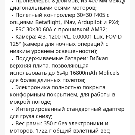
Пропеллеры: 8 дюймов, из 400 мм между
диагональными осями моторов;
Полетный контроллер 30×30 F405 с
опциями Betaﬂight, iNav, Ardupilot и PX4;
ESC 30×30 60A с прошивкой AM32;
Камера: 4:3, 1200TVL, 0.00001 Lux, FOV-D
125° (камера для ночных операций с
низким уровнем освещенности);
Поддерживаемые батареи: Гибкая
верхняя плита, позволяющая
использовать до 6s4p 16800mAh Molicels
для более длинных полетов;
Электроника полностью покрыта
конформным покрытием, для работы в
мокрой погоде;
Интегрированный стандартный адаптер
для груза снизу;
Вес рамы: 350 г без электроники и
моторов, 1722 г общий взлетный вес;