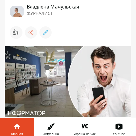
Владлена Мачульская
ЖУРНАЛИСТ
👍
Мужчина восстановил номер в Киевстар и
узнал о взятом на его имя кредите в размере 2
Главная
Актуально
Україна на часі
Youtube