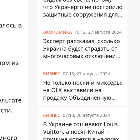
что Укрэнерго не построило
защитные сооружения для
энергетики - нардеп
алось в
Кучеренко
ЭКОНОМИКА
10:12, 27 августа 2024
Эксперт рассказал, сколько
Украина будет страдать от
многочасовых отключений
ном из
света
БИЗНЕС
07:13, 27 августа 2024
Не только носки и миксеры:
на OLX выставили на
продажу Объединенную
ультате
Горно-Химическую
сти.
Компанию за многие
БИЗНЕС
07:13, 26 августа 2024
миллиарды
В Украине отшивают Louis
Vuitton, а носят Китай -
много
причина кроется в налогах