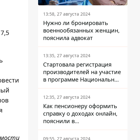
13:58, 27 августа 2024
Нужно ли бронировать
военнообязанных женщин,
7,5
пояснила адвокат
13:35, 27 августа 2024
ь
Стартовала регистрация
производителей на участие
в программе Национальный
овести
кэшбек: как это сделать
ный
через портал Дія
12:35, 27 августа 2024
лов
Как пенсионеру оформить
я
справку о доходах онлайн,
пояснили в
Минсоцполитики
имости
09:55, 27 августа 2024