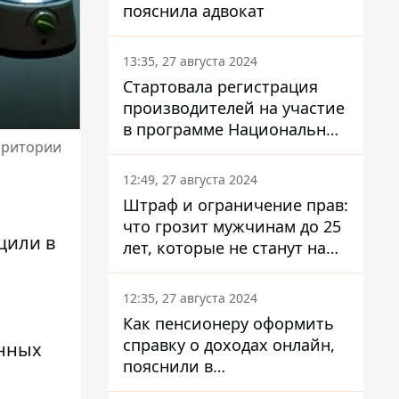
пояснила адвокат
13:35, 27 августа 2024
Стартовала регистрация
производителей на участие
в программе Национальный
рритории
кэшбек: как это сделать
через портал Дія
12:49, 27 августа 2024
Штраф и ограничение прав:
что грозит мужчинам до 25
щили в
лет, которые не станут на
военный учет
12:35, 27 августа 2024
Как пенсионеру оформить
справку о доходах онлайн,
нных
пояснили в
Минсоцполитики