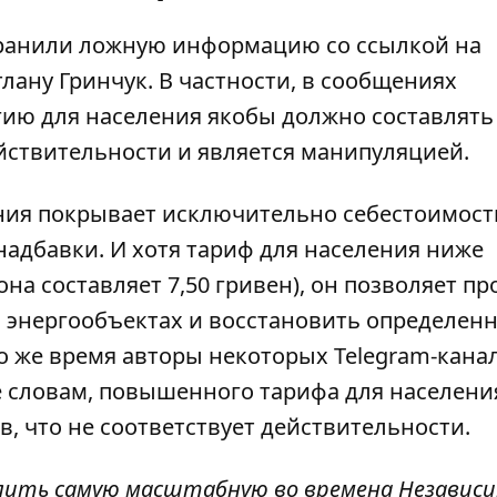
транили ложную информацию со ссылкой на
ану Гринчук. В частности, в сообщениях
гию
для населения якобы должно составлять 
ействительности и является манипуляцией.
ения покрывает исключительно себестоимост
надбавки. И хотя тариф для населения ниже
на составляет 7,50 гривен), он позволяет пр
 энергообъектах
и восстановить определен
о же время авторы некоторых Telegram-кана
 ее словам, повышенного тарифа для населени
, что не соответствует действительности.
длить самую масштабную во времена Независ