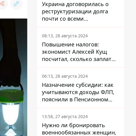
Украина договорилась о
реструктуризации долга
почти со всеми
держателями
еврооблигаций: что это
08:13, 28 августа 2024
значит для страны
Повышение налогов:
экономист Алексей Кущ
посчитал, сколько заплатит
каждый украинец
06:13, 28 августа 2024
Назначение субсидии: как
учитываются доходы ФЛП,
пояснили в Пенсионном
фонде
13:58, 27 августа 2024
Нужно ли бронировать
военнообязанных женщин,