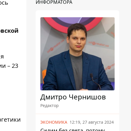
ось
ИНФОРМАТОРА
овской
ля
и – 23
Дмитро Чернишов
Редактор
ргетики
ЭКОНОМИКА
12:19, 27 августа 2024
Сидим без света, потому