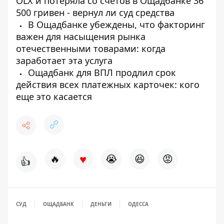
OLX и потеряла со счетов в Ощадбанке 36
500 гривен - вернул ли суд средства
В Ощадбанке убеждены, что факторинг
важен для насыщения рынка
отечественными товарами: когда
заработает эта услуга
Ощадбанк для ВПЛ продлил срок
действия всех платежных карточек: кого
еще это касается
♥
🔥
😭
😆
😡
👍
СУД
ОЩАДБАНК
ДЕНЬГИ
ОДЕССА