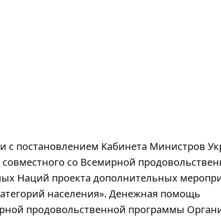
ии с постановлением Кабинета Министров У
ии совместного со Всемирной продовольстве
ых Наций проекта дополнительных меропр
категорий населения». Денежная помощь
мирной продовольственной программы Орган