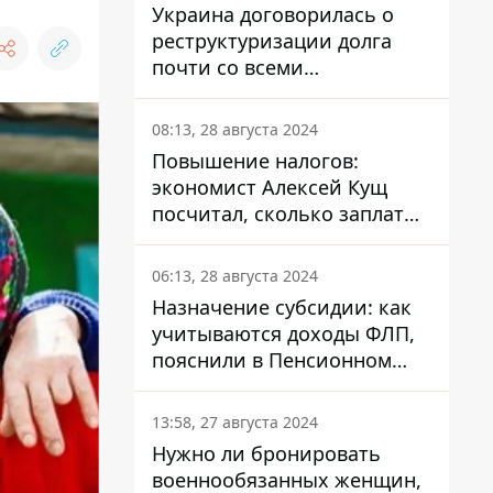
Украина договорилась о
реструктуризации долга
почти со всеми
держателями
еврооблигаций: что это
08:13, 28 августа 2024
значит для страны
Повышение налогов:
экономист Алексей Кущ
посчитал, сколько заплатит
каждый украинец
06:13, 28 августа 2024
Назначение субсидии: как
учитываются доходы ФЛП,
пояснили в Пенсионном
фонде
13:58, 27 августа 2024
Нужно ли бронировать
военнообязанных женщин,