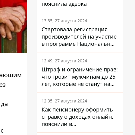
пояснила адвокат
13:35, 27 августа 2024
Стартовала регистрация
производителей на участие
в программе Национальный
кэшбек: как это сделать
через портал Дія
12:49, 27 августа 2024
Штраф и ограничение прав:
ивающим
что грозит мужчинам до 25
лет, которые не станут на
ез
военный учет
12:35, 27 августа 2024
нда
Как пенсионеру оформить
справку о доходах онлайн,
пояснили в
 с
Минсоцполитики