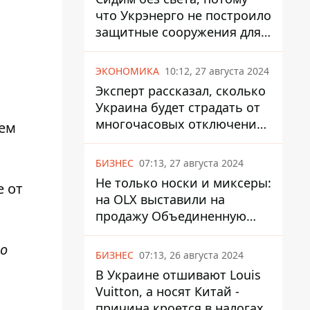
что Укрэнерго не построило
защитные сооружения для
энергетики - нардеп
Кучеренко
ЭКОНОМИКА
10:12, 27 августа 2024
Эксперт рассказал, сколько
Украина будет страдать от
многочасовых отключений
тем
света
БИЗНЕС
07:13, 27 августа 2024
Не только носки и миксеры:
е от
на OLX выставили на
продажу Объединенную
Горно-Химическую
то
Компанию за многие
БИЗНЕС
07:13, 26 августа 2024
миллиарды
В Украине отшивают Louis
Vuitton, а носят Китай -
причина кроется в налогах