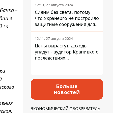
12:19, 27 августа 2024
банка –
Сидим без света, потому
дин в
что Укрэнерго не построило
защитные сооружения для
й за
энергетики - нардеп
Кучеренко
12:11, 27 августа 2024
Цены вырастут, доходы
упадут - аудитор Крапивко о
последствиях
запланированного
повышения налогов
ки
й
Больше
ского
новостей
ления
ЭКОНОМИЧЕСКИЙ ОБОЗРЕВАТЕЛЬ
ская.