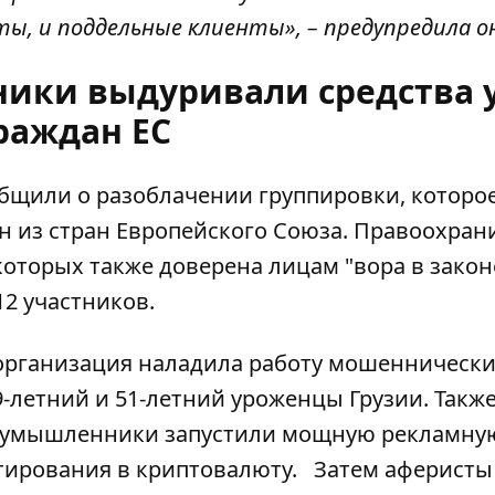
ы, и поддельные клиенты», – предупредила о
ики выдуривали средства 
раждан ЕС
бщили о разоблачении группировки
, которо
н из стран Европейского Союза. Правоохран
которых также доверена лицам "вора в закон
12 участников.
 организация наладила
работу мошеннически
9-летний и 51-летний уроженцы Грузии. Такж
Злоумышленники запустили мощную рекламну
тирования в криптовалюту. Затем аферисты