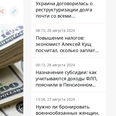
Украина договорилась о
реструктуризации долга
почти со всеми
держателями
еврооблигаций: что это
08:13, 28 августа 2024
значит для страны
Повышение налогов:
экономист Алексей Кущ
посчитал, сколько заплатит
каждый украинец
06:13, 28 августа 2024
Назначение субсидии: как
учитываются доходы ФЛП,
пояснили в Пенсионном
фонде
13:58, 27 августа 2024
Нужно ли бронировать
военнообязанных женщин,