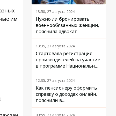
разных
13:58, 27 августа 2024
ные им
Нужно ли бронировать
военнообязанных женщин,
пояснила адвокат
13:35, 27 августа 2024
Стартовала регистрация
производителей на участие
в программе Национальный
кэшбек: как это сделать
через портал Дія
12:35, 27 августа 2024
Как пенсионеру оформить
справку о доходах онлайн,
о
пояснили в
Минсоцполитики
граждан
09:55, 27 августа 2024