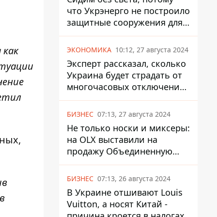
что Укрэнерго не построило
защитные сооружения для
энергетики - нардеп
Кучеренко
 как
ЭКОНОМИКА
10:12, 27 августа 2024
Эксперт рассказал, сколько
итуации
Украина будет страдать от
чение
многочасовых отключений
метил
света
БИЗНЕС
07:13, 27 августа 2024
Не только носки и миксеры:
ных,
на OLX выставили на
продажу Объединенную
Горно-Химическую
Компанию за многие
БИЗНЕС
07:13, 26 августа 2024
ив
миллиарды
В Украине отшивают Louis
в
Vuitton, а носят Китай -
причина кроется в налогах