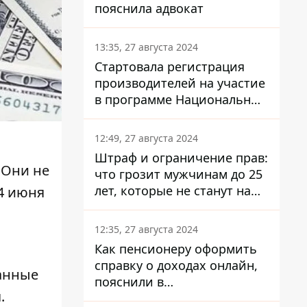
пояснила адвокат
13:35, 27 августа 2024
Стартовала регистрация
производителей на участие
в программе Национальный
кэшбек: как это сделать
через портал Дія
12:49, 27 августа 2024
Штраф и ограничение прав:
 Они не
что грозит мужчинам до 25
лет, которые не станут на
4 июня
военный учет
12:35, 27 августа 2024
Как пенсионеру оформить
справку о доходах онлайн,
анные
пояснили в
.
Минсоцполитики