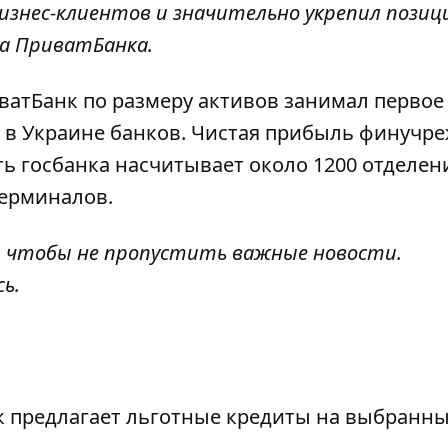
бизнес-клиентов и значительно укрепил позиц
жба ПриватБанка.
иватБанк по размеру активов занимал первое
х в Украине банков. Чистая прибыль финучр
Сеть госбанка насчитывает около 1200 отделен
терминалов.
, чтобы не пропустить важные новости.
сь
.
нк предлагает льготные кредиты на выбранн