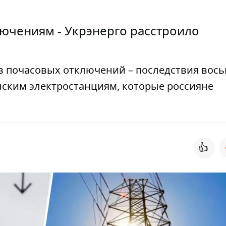
лючениям - Укрэнерго расстроило
в почасовых отключений – последствия вос
нским электростанциям, которые россияне
👍