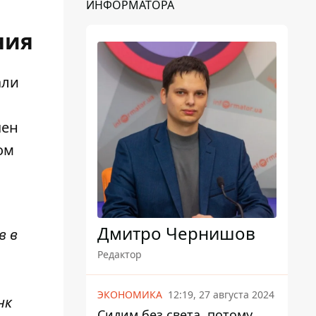
ИНФОРМАТОРА
ния
али
чен
ом
Дмитро Чернишов
в в
Редактор
ЭКОНОМИКА
12:19, 27 августа 2024
нк
Сидим без света, потому