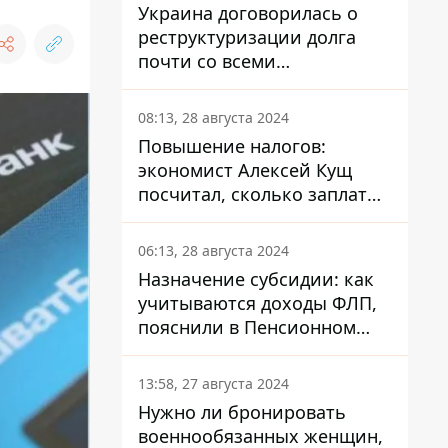
Украина договорилась о
реструктуризации долга
почти со всеми
держателями
еврооблигаций: что это
08:13, 28 августа 2024
значит для страны
Повышение налогов:
экономист Алексей Кущ
посчитал, сколько заплатит
каждый украинец
06:13, 28 августа 2024
Назначение субсидии: как
учитываются доходы ФЛП,
пояснили в Пенсионном
фонде
13:58, 27 августа 2024
Нужно ли бронировать
военнообязанных женщин,