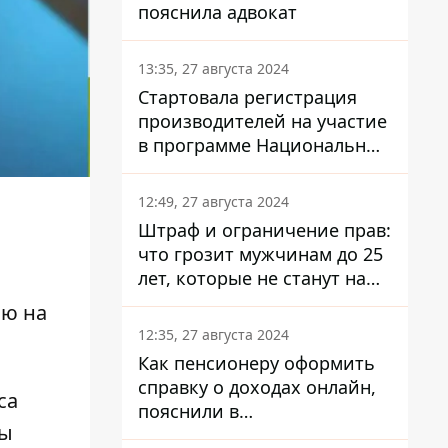
пояснила адвокат
13:35, 27 августа 2024
Стартовала регистрация
производителей на участие
в программе Национальный
кэшбек: как это сделать
через портал Дія
12:49, 27 августа 2024
Штраф и ограничение прав:
что грозит мужчинам до 25
лет, которые не станут на
военный учет
ью на
12:35, 27 августа 2024
Как пенсионеру оформить
справку о доходах онлайн,
са
пояснили в
ты
Минсоцполитики