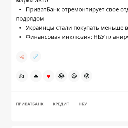
марки авто
ПриватБанк отремонтирует свое отде
подрядом
Украинцы стали покупать меньше в
Финансовая инклюзия: НБУ планиру
♥
👍
🔥
😭
😆
😡
ПРИВАТБАНК
КРЕДИТ
НБУ