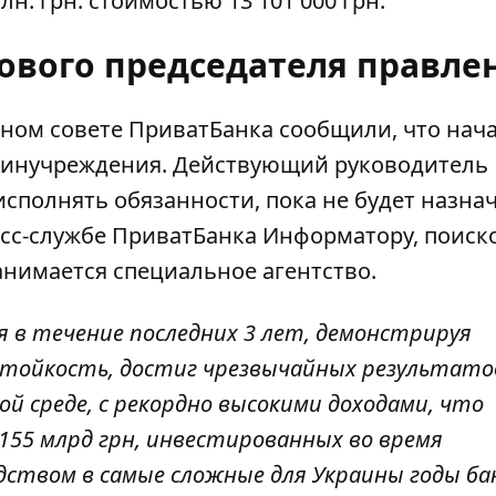
. грн. стоимостью 13 101 000 грн.
ового председателя правле
ьном совете ПриватБанка сообщили, что нач
 финучреждения. Действующий
руководитель
сполнять обязанности, пока не будет назна
есс-службе ПриватБанка Информатору, поиск
анимается специальное агентство.
я в течение последних 3 лет, демонстрируя
тойкость, достиг чрезвычайных результато
ой среде, с рекордно высокими доходами, что
 155 млрд грн, инвестированных во время
одством в самые сложные для Украины годы ба