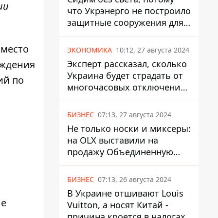
ии
что Укрэнерго не построило
защитные сооружения для
энергетики - нардеп
Кучеренко
 место
ЭКОНОМИКА
10:12, 27 августа 2024
Эксперт рассказал, сколько
еждения
Украина будет страдать от
ий по
многочасовых отключений
света
БИЗНЕС
07:13, 27 августа 2024
Не только носки и миксеры:
на OLX выставили на
продажу Объединенную
Горно-Химическую
Компанию за многие
БИЗНЕС
07:13, 26 августа 2024
миллиарды
В Украине отшивают Louis
ые
Vuitton, а носят Китай -
причина кроется в налогах