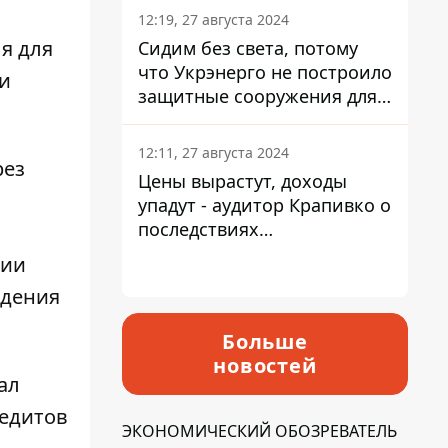
12:19, 27 августа 2024
я для
Сидим без света, потому
что Укрэнерго не построило
и
защитные сооружения для
энергетики - нардеп
Кучеренко
12:11, 27 августа 2024
рез
Цены вырастут, доходы
упадут - аудитор Крапивко о
последствиях
запланированного
нии
повышения налогов
едения
Больше
новостей
ал
редитов
ЭКОНОМИЧЕСКИЙ ОБОЗРЕВАТЕЛЬ