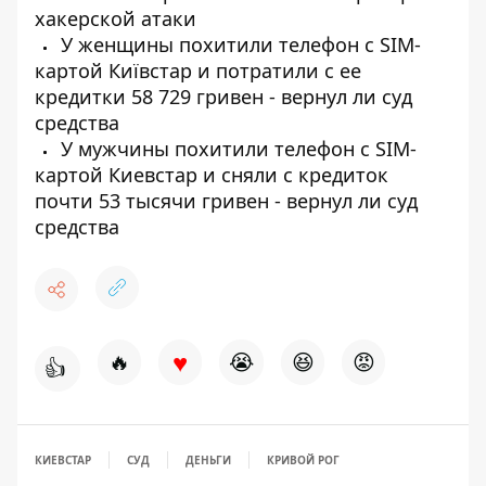
хакерской атаки
У женщины похитили телефон с SIM-
картой Київстар и потратили с ее
кредитки 58 729 гривен - вернул ли суд
средства
У мужчины похитили телефон с SIM-
картой Киевстар и сняли с кредиток
почти 53 тысячи гривен - вернул ли суд
средства
♥
🔥
😭
😆
😡
👍
КИЕВСТАР
СУД
ДЕНЬГИ
КРИВОЙ РОГ