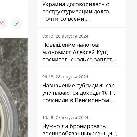
Украина договорилась о
реструктуризации долга
почти со всеми
держателями
еврооблигаций: что это
08:13, 28 августа 2024
значит для страны
Повышение налогов:
экономист Алексей Кущ
посчитал, сколько заплатит
каждый украинец
06:13, 28 августа 2024
Назначение субсидии: как
учитываются доходы ФЛП,
пояснили в Пенсионном
фонде
13:58, 27 августа 2024
Нужно ли бронировать
военнообязанных женщин,