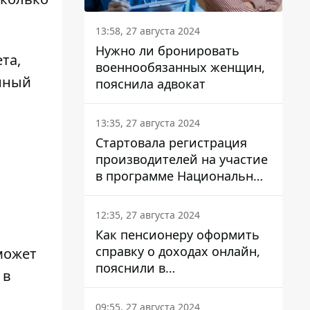
13:58, 27 августа 2024
Нужно ли бронировать
та,
военнообязанных женщин,
енный
пояснила адвокат
13:35, 27 августа 2024
Стартовала регистрация
производителей на участие
в программе Национальный
кэшбек: как это сделать
через портал Дія
12:35, 27 августа 2024
Как пенсионеру оформить
справку о доходах онлайн,
может
пояснили в
 в
Минсоцполитики
09:55, 27 августа 2024