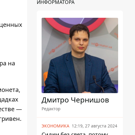
ИНФОРМАТОРА
оценных
ра на
монета,
Дмитро Чернишов
щадках
естве —
Редактор
гривен.
ЭКОНОМИКА
12:19, 27 августа 2024
Сидим без света, потому