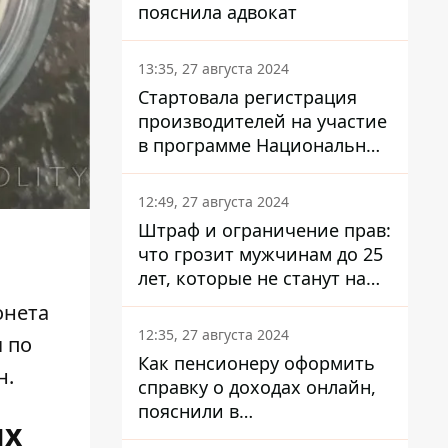
пояснила адвокат
13:35, 27 августа 2024
Стартовала регистрация
производителей на участие
в программе Национальный
кэшбек: как это сделать
через портал Дія
12:49, 27 августа 2024
Штраф и ограничение прав:
что грозит мужчинам до 25
лет, которые не станут на
военный учет
онета
12:35, 27 августа 2024
я по
Как пенсионеру оформить
н.
справку о доходах онлайн,
пояснили в
их
Минсоцполитики