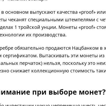
 в основном выпускают качества «proof» или
еты чеканят специальными штемпелями с ч
делах 1 тройской унции. Монеты «proof» сто
технологии их производства.
ребре обязательно продаются Нацбанком в 
м сертификатом. Вытаскивать эти монеты из
иальных перчаток) нельзя, поскольку это не
езно снижает коллекционную стоимость так
нимание при выборе монет?
бо инвестиции нужно непременно учесть не