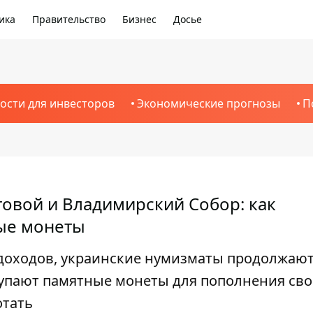
ика
Правительство
Бизнес
Досье
ости для инвесторов
Экономические прогнозы
П
говой и Владимирский Собор: как
ые монеты
 доходов, украинские нумизматы продолжаю
окупают памятные монеты для пополнения св
отать