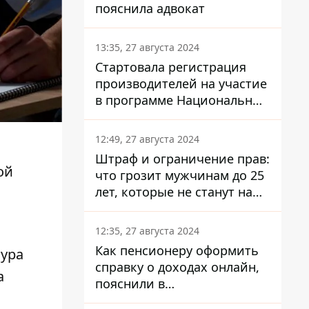
пояснила адвокат
13:35, 27 августа 2024
Стартовала регистрация
производителей на участие
в программе Национальный
кэшбек: как это сделать
через портал Дія
12:49, 27 августа 2024
Штраф и ограничение прав:
ой
что грозит мужчинам до 25
лет, которые не станут на
военный учет
12:35, 27 августа 2024
Как пенсионеру оформить
тура
справку о доходах онлайн,
а
пояснили в
Минсоцполитики