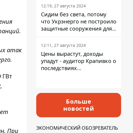
12:19, 27 августа 2024
Сидим без света, потому
ения
что Укрэнерго не построило
защитные сооружения для
танций.
энергетики - нардеп
Кучеренко
12:11, 27 августа 2024
ых атак
Цены вырастут, доходы
ерго.
упадут - аудитор Крапивко о
последствиях
запланированного
 ГВт
повышения налогов
,
Больше
новостей
дет
ЭКОНОМИЧЕСКИЙ ОБОЗРЕВАТЕЛЬ
н. При