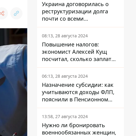
Украина договорилась о
реструктуризации долга
почти со всеми
держателями
еврооблигаций: что это
08:13, 28 августа 2024
значит для страны
Повышение налогов:
экономист Алексей Кущ
посчитал, сколько заплатит
каждый украинец
06:13, 28 августа 2024
Назначение субсидии: как
учитываются доходы ФЛП,
пояснили в Пенсионном
фонде
13:58, 27 августа 2024
Нужно ли бронировать
военнообязанных женщин,