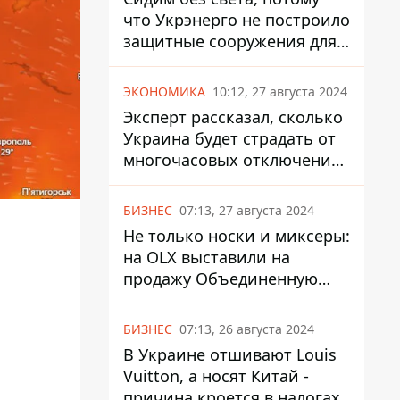
что Укрэнерго не построило
защитные сооружения для
энергетики - нардеп
Кучеренко
ЭКОНОМИКА
10:12, 27 августа 2024
Эксперт рассказал, сколько
Украина будет страдать от
многочасовых отключений
света
БИЗНЕС
07:13, 27 августа 2024
Не только носки и миксеры:
на OLX выставили на
продажу Объединенную
Горно-Химическую
Компанию за многие
БИЗНЕС
07:13, 26 августа 2024
миллиарды
В Украине отшивают Louis
Vuitton, а носят Китай -
причина кроется в налогах