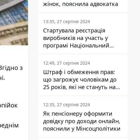
жінок, пояснила адвокатка
13:35, 27 серпня 2024
Стартувала реєстрація
виробників на участь у
програмі Національний
кешбек: як це зробити
через портал Дія
12:49, 27 серпня 2024
Згідно з
Штраф і обмеження прав:
і.
що загрожує чоловікам до
25 років, які не стануть на
військовий облік
опійок
12:35, 27 серпня 2024
Як пенсіонеру оформити
довідку про доходи онлайн,
реднім
пояснили у Мінсоцполітики