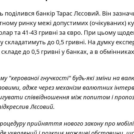
 поділився банкір Тарас Лєсовий. Він зазнач
тному ринку
межі допустимих (очікуваних) к
долар та 41-43 гривні за євро. При цьому щоде
 складатимуть до 0,5 гривні. На думку експе
складе до 0,5 гривні у банках, а в обмінниках
иму "керованої гнучкості" будь-які зміни на в
овими, адже через механізм валютних інтерв
гувати співвідношення між попитом і пропоз
підкреслив Лєсовий.
роцедуру прийняття нового закону про мобілі
уде ухвалений і розкриє можливі обставини, щ