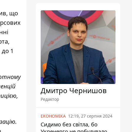
ив, що
урсових
нні
рта,
 до 1
алютному
енцій
Дмитро Чернишов
ицією,
Редактор
ЕКОНОМІКА
12:19, 27 серпня 2024
зацію.
Сидимо без світла, бо
о
Укренерго не побудувало