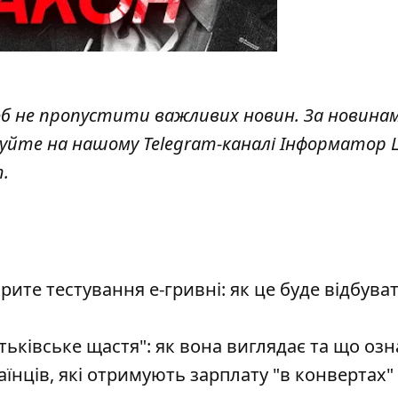
об не пропустити важливих новин. За новина
куйте на нашому Telegram-каналі
Інформатор L
т
.
ите тестування е-гривні: як це буде відбуват
тьківське щастя": як вона виглядає та що озн
їнців, які отримують зарплату "в конвертах"