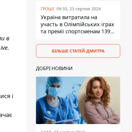
ГРОШІ
09:33, 23 серпня 2024
Україна витратила на
участь в Олімпійських іграх
та премії спортсменам 139,6
ми в
млн грн
ive
.
БІЛЬШЕ СТАТЕЙ ДМИТРА
ДОБРІ НОВИНИ
ися і
ачає