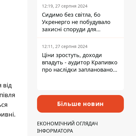
12:19, 27 серпня 2024
Сидимо без світла, бо
Укренерго не побудувало
захисні споруди для
енергетики - нардеп
Кучеренко
12:11, 27 серпня 2024
Ціни зростуть, доходи
впадуть - аудитор Крапивко
про наслідки запланованого
підвищення податків
 від
півля
Більше новин
ься
гривні.
ЕКОНОМІЧНИЙ ОГЛЯДАЧ
ІНФОРМАТОРА