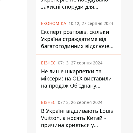
захисні споруди для
енергетики - нардеп
Кучеренко
ЕКОНОМІКА
10:12, 27 серпня 2024
Експерт розповів, скільки
Україна страждатиме від
багатогодинних відключень
світла
БІЗНЕС
07:13, 27 серпня 2024
Не лише шкарпетки та
міксери: на OLX виставили
на продаж Об'єднану
Гірнично-Хімічну Компанію
за багато мільярдів
БІЗНЕС
07:13, 26 серпня 2024
В Україні відшивають Louis
Vuitton, а носять Китай -
причина криється у
податках