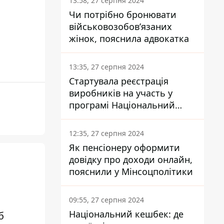
13:58, 27 серпня 2024
Чи потрібно бронювати
військовозобов’язаних
жінок, пояснила адвокатка
13:35, 27 серпня 2024
Стартувала реєстрація
виробників на участь у
програмі Національний
кешбек: як це зробити
через портал Дія
12:35, 27 серпня 2024
Як пенсіонеру оформити
довідку про доходи онлайн,
пояснили у Мінсоцполітики
и
09:55, 27 серпня 2024
Національний кешбек: де
б