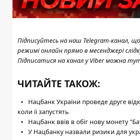
Підписуйтесь на наш
Telegram-канал
, щ
режимі онлайн прямо в месенджері слід
Підписатися на канал у Viber можна
ту
ЧИТАЙТЕ ТАКОЖ:
Нацбанк України проведе друге відкр
коли її запустять
Нацбанк ввів в обіг нову монету "Ба
У Нацбанку назвали ризики для укра