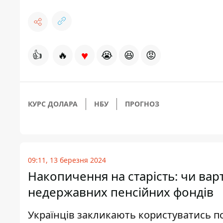
♥
👍
🔥
😭
😆
😡
КУРС ДОЛАРА
НБУ
ПРОГНОЗ
09:11, 13 березня 2024
Накопичення на старість: чи вар
недержавних пенсійних фондів
Українців закликають користуватись п