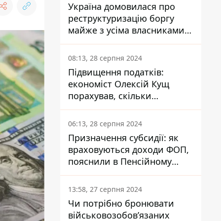
Україна домовилася про
реструктуризацію боргу
майже з усіма власниками
єврооблігацій: що це
означає для країни
08:13, 28 серпня 2024
Підвищення податків:
економіст Олексій Кущ
порахував, скільки
заплатить кожен українець
06:13, 28 серпня 2024
Призначення субсидії: як
враховуються доходи ФОП,
пояснили в Пенсійному
фонді
13:58, 27 серпня 2024
Чи потрібно бронювати
військовозобов’язаних