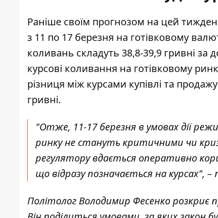
Раніше своїм прогнозом на цей тиждень
з 11 по 17 березня
на готівковому валю
коливань складуть 38,8-39,9 гривні за 
курсові коливання на готівковому ринку
різниця між курсами купівлі та продажу 
гривні.
"Отже, 11-17 березня в умовах дії реж
ринку не стануть критичними чи криз
регулятору вдається оперативно кори
що відразу позначається на курсах", – 
Політолог Володимир Фесенко розкриє п
Він поділиться умовами, за яких закон б