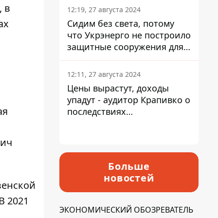
, в
12:19, 27 августа 2024
ах
Сидим без света, потому
что Укрэнерго не построило
защитные сооружения для
энергетики - нардеп
Кучеренко
12:11, 27 августа 2024
Цены вырастут, доходы
упадут - аудитор Крапивко о
ая
последствиях
запланированного
повышения налогов
вич
Больше
новостей
венской
В 2021
ЭКОНОМИЧЕСКИЙ ОБОЗРЕВАТЕЛЬ