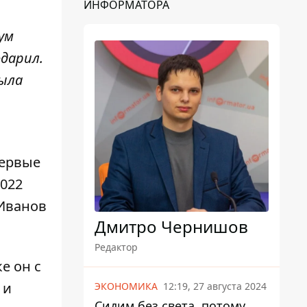
ИНФОРМАТОРА
ум
одарил.
была
первые
2022
 Иванов
Дмитро Чернишов
Редактор
е он с
 и
ЭКОНОМИКА
12:19, 27 августа 2024
Сидим без света, потому