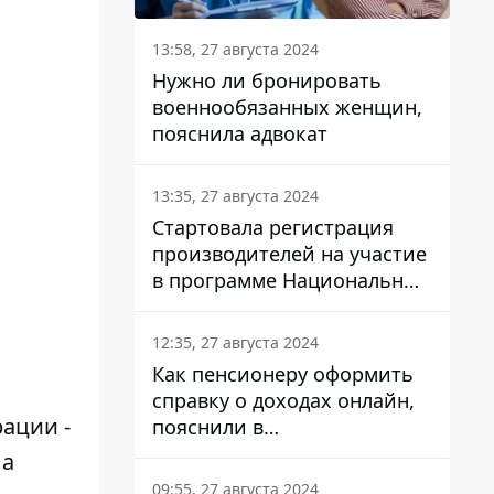
13:58, 27 августа 2024
Нужно ли бронировать
военнообязанных женщин,
пояснила адвокат
13:35, 27 августа 2024
Стартовала регистрация
производителей на участие
в программе Национальный
кэшбек: как это сделать
через портал Дія
12:35, 27 августа 2024
Как пенсионеру оформить
справку о доходах онлайн,
рации -
пояснили в
Минсоцполитики
ла
09:55, 27 августа 2024