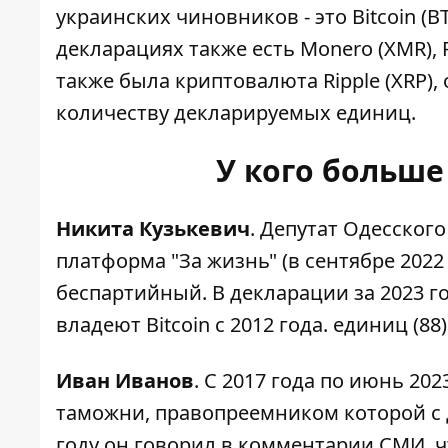
украинских чиновников
- это Bitcoin (
декларациях также есть Monero (XMR), Pe
также была криптовалюта Ripple (XRP), 
количеству декларируемых единиц.
У кого больш
Никита Кузькевич
. Депутат Одесског
платформа "За жизнь" (в сентябре 2022
беспартийный. В декларации за 2023 го
владеют Bitcoin с 2012 года. единиц (8
Иван Иванов
. С 2017 года по июнь 2
таможни, правопреемником которой с д
году он говорил в комментарии СМИ, чт