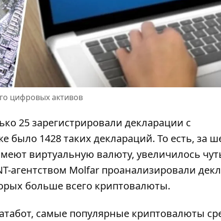
его цифровых активов
лько 25 зарегистрировали декларации с
же было 1428 таких деклараций. То есть, за ш
меют виртуальную валюту
, увеличилось чут
SINT-агентством Molfar проанализировали дек
торых больше всего криптовалюты.
атабот,
самые популярные криптовалюты ср