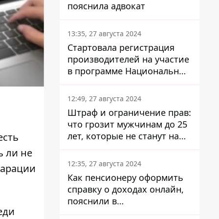
пояснила адвокат
13:35, 27 августа 2024
Стартовала регистрация
производителей на участие
в программе Национальный
кэшбек: как это сделать
через портал Дія
12:49, 27 августа 2024
Штраф и ограничение прав:
что грозит мужчинам до 25
лет, которые не станут на
есть
военный учет
ь ли не
12:35, 27 августа 2024
ларации
Как пенсионеру оформить
справку о доходах онлайн,
пояснили в
еди
Минсоцполитики