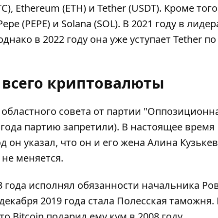
BTC), Ethereum (ETH) и Tether (USDT). Кроме того
pe (PEPE) и Solana (SOL). В 2021 году в лидер
однако в 2022 году она уже уступает Tether по
е всего криптовалюты
о областного совета от партии "Оппозиционн
 года партию запретили). В настоящее время
д он указал, что он и его жена Алина Кузьке
8) не меняется.
023 года исполнял обязанности начальника Ро
екабря 2019 года стала Полесская таможня. 
о Bitcoin подарил ему кум в 2008 году.