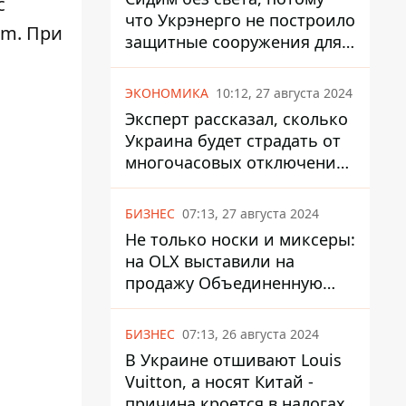
с
что Укрэнерго не построило
um. При
защитные сооружения для
энергетики - нардеп
Кучеренко
ЭКОНОМИКА
10:12, 27 августа 2024
Эксперт рассказал, сколько
Украина будет страдать от
многочасовых отключений
света
БИЗНЕС
07:13, 27 августа 2024
Не только носки и миксеры:
на OLX выставили на
продажу Объединенную
Горно-Химическую
Компанию за многие
БИЗНЕС
07:13, 26 августа 2024
миллиарды
В Украине отшивают Louis
Vuitton, а носят Китай -
причина кроется в налогах