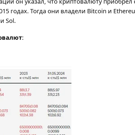
ции он указал, что криптовалюту приобрел 
15 годах. Тогда они владели Bitcoin и Ethere
и Sol.
товалют
: