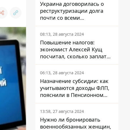
Украина договорилась о
реструктуризации долга
почти со всеми
держателями
еврооблигаций: что это
08:13, 28 августа 2024
значит для страны
Повышение налогов:
экономист Алексей Кущ
посчитал, сколько заплатит
каждый украинец
06:13, 28 августа 2024
Назначение субсидии: как
учитываются доходы ФЛП,
пояснили в Пенсионном
фонде
13:58, 27 августа 2024
Нужно ли бронировать
военнообязанных женщин,