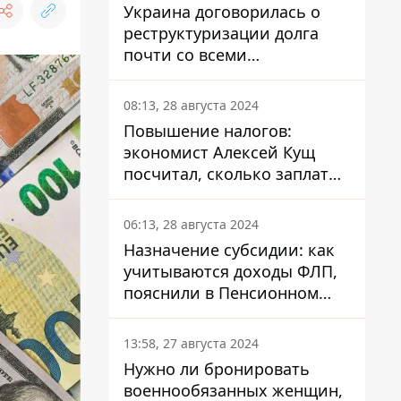
Украина договорилась о
реструктуризации долга
почти со всеми
держателями
еврооблигаций: что это
08:13, 28 августа 2024
значит для страны
Повышение налогов:
экономист Алексей Кущ
посчитал, сколько заплатит
каждый украинец
06:13, 28 августа 2024
Назначение субсидии: как
учитываются доходы ФЛП,
пояснили в Пенсионном
фонде
13:58, 27 августа 2024
Нужно ли бронировать
военнообязанных женщин,