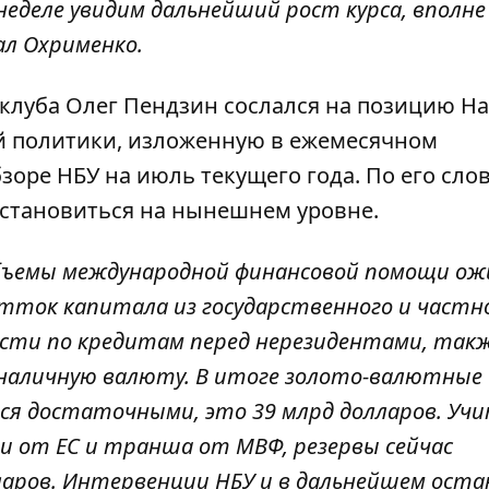
еделе увидим дальнейший рост курса, вполне
ал Охрименко.
клуба Олег Пендзин сослался на позицию Н
 политики, изложенную в ежемесячном
ре НБУ на июль текущего года. По его слов
остановиться на нынешнем уровне.
объемы международной финансовой помощи о
отток капитала из государственного и частн
ости по кредитам перед нерезидентами, так
а наличную валюту. В итоге золото-валютные
ся достаточными, это 39 млрд долларов. Уч
 от ЕС и транша от МВФ, резервы сейчас
ларов. Интервенции НБУ и в дальнейшем ост