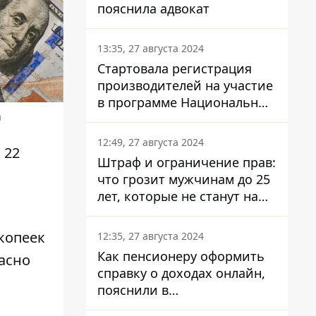
пояснила адвокат
13:35, 27 августа 2024
Стартовала регистрация
производителей на участие
в программе Национальный
а
кэшбек: как это сделать
через портал Дія
12:49, 27 августа 2024
 22
Штраф и ограничение прав:
что грозит мужчинам до 25
лет, которые не станут на
военный учет
 копеек
12:35, 27 августа 2024
Как пенсионеру оформить
асно
справку о доходах онлайн,
пояснили в
Минсоцполитики