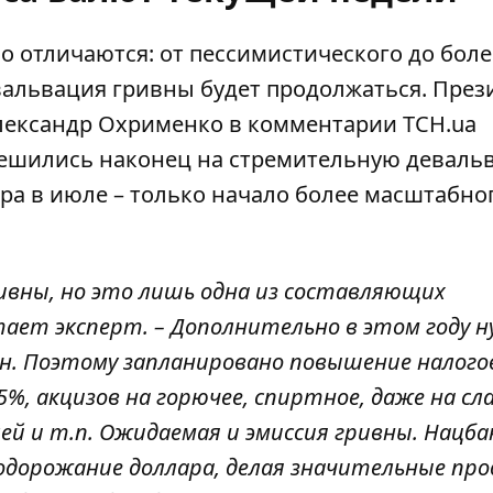
но отличаются: от пессимистического до боле
вальвация гривны будет продолжаться
. През
лександр Охрименко в комментарии ТСН.ua
 решились наконец на стремительную девал
ра в июле – только начало более масштабно
ривны, но это лишь одна из составляющих
итает эксперт. – Дополнительно в этом году 
рн. Поэтому запланировано повышение налогов
5%, акцизов на горючее, спиртное, даже на сл
ей и т.п. Ожидаемая и эмиссия гривны. Нацба
одорожание доллара
, делая значительные пр