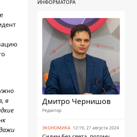
ИНФОРМАТОРА
е
идент
ьвацию
го
нужно
Дмитро Чернишов
, в
адкие
Редактор
нк
ЭКОНОМИКА
12:19, 27 августа 2024
одажи
Сидим без света, потому