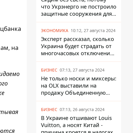
что Укрэнерго не построило
защитные сооружения для
энергетики - нардеп
Кучеренко
ацбанка
ЭКОНОМИКА
10:12, 27 августа 2024
Эксперт рассказал, сколько
Украина будет страдать от
ам, на
многочасовых отключений
света
БИЗНЕС
07:13, 27 августа 2024
жидаемо
Не только носки и миксеры:
ого
на OLX выставили на
же
продажу Объединенную
Горно-Химическую
Компанию за многие
БИЗНЕС
07:13, 26 августа 2024
итывая
миллиарды
В Украине отшивают Louis
Vuitton, а носят Китай -
аются
причина кроется в налогах