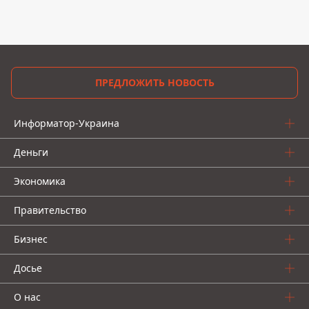
08:33, 03 июля 2024
Как меньше платить за электричество: в
Yasno дали неожиданные советы
В Yasno отмечают, что по подсчетам обычная
квартира в Киеве со средним потреблением
электроэнергии, где проживает четыре
человека, может уменьшить потребление на
20% без существенных цивилизационных
потерь
Владлена Мачульская
ЖУРНАЛИСТ
👍