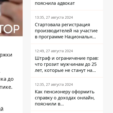
пояснила адвокат
13:35, 27 августа 2024
Стартовала регистрация
производителей на участие
в программе Национальный
кэшбек: как это сделать
через портал Дія
12:49, 27 августа 2024
ержки
Штраф и ограничение прав:
что грозит мужчинам до 25
лет, которые не станут на
,
военный учет
нка до
12:35, 27 августа 2024
тике.
Как пенсионеру оформить
справку о доходах онлайн,
пояснили в
ей
Минсоцполитики