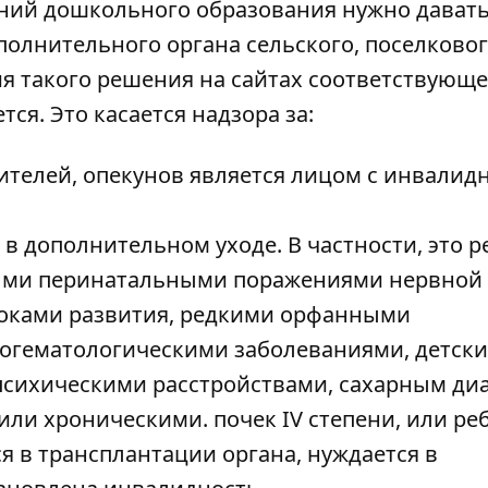
ний дошкольного образования нужно дават
олнительного органа сельского, поселковог
ия такого решения на сайтах соответствующе
ся. Это касается надзора за:
дителей, опекунов является лицом с инвалид
в дополнительном уходе. В частности, это р
лыми перинатальными поражениями нервной
оками развития, редкими орфанными
когематологическими заболеваниями, детск
сихическими расстройствами, сахарным ди
или хроническими. почек IV степени, или ре
 в трансплантации органа, нуждается в