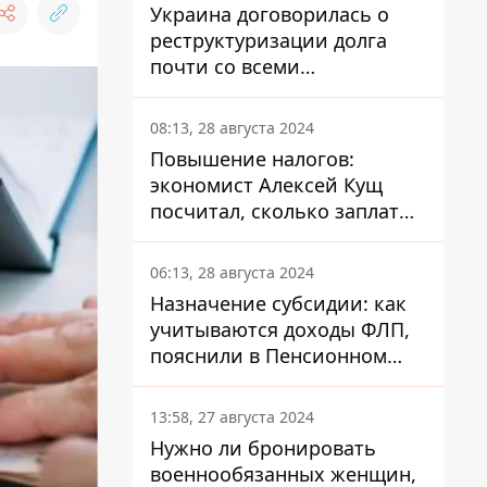
Украина договорилась о
реструктуризации долга
почти со всеми
держателями
еврооблигаций: что это
08:13, 28 августа 2024
значит для страны
Повышение налогов:
экономист Алексей Кущ
посчитал, сколько заплатит
каждый украинец
06:13, 28 августа 2024
Назначение субсидии: как
учитываются доходы ФЛП,
пояснили в Пенсионном
фонде
13:58, 27 августа 2024
Нужно ли бронировать
военнообязанных женщин,