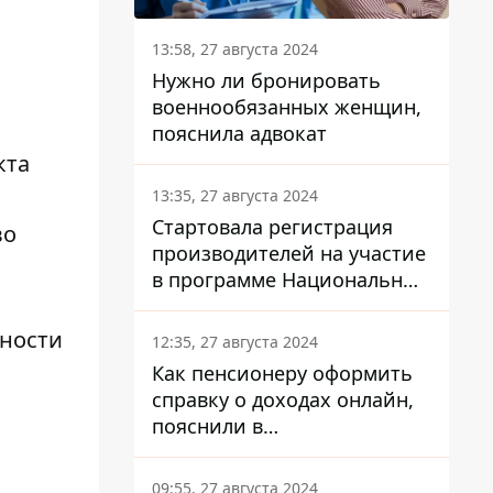
13:58, 27 августа 2024
Нужно ли бронировать
военнообязанных женщин,
пояснила адвокат
кта
13:35, 27 августа 2024
Стартовала регистрация
во
производителей на участие
в программе Национальный
кэшбек: как это сделать
через портал Дія
бности
12:35, 27 августа 2024
Как пенсионеру оформить
справку о доходах онлайн,
пояснили в
Минсоцполитики
09:55, 27 августа 2024