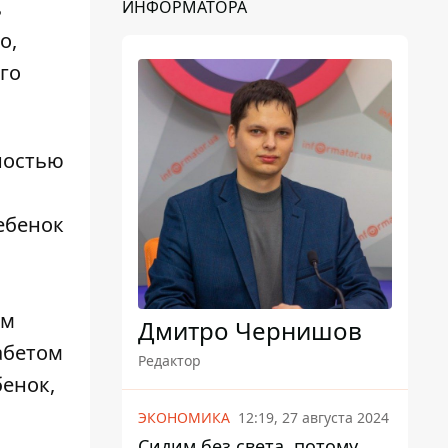
ь
ИНФОРМАТОРА
о,
го
ностью
ебенок
им
Дмитро Чернишов
абетом
Редактор
бенок,
ЭКОНОМИКА
12:19, 27 августа 2024
Сидим без света, потому