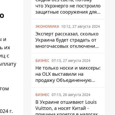
что Укрэнерго не построило
защитные сооружения для
о
энергетики - нардеп
Кучеренко
ЭКОНОМИКА
10:12, 27 августа 2024
Эксперт рассказал, сколько
ы и
Украина будет страдать от
многочасовых отключений
ь их
света
иц с
БИЗНЕС
07:13, 27 августа 2024
ыплату
Не только носки и миксеры:
на OLX выставили на
продажу Объединенную
Горно-Химическую
этом
Компанию за многие
БИЗНЕС
07:13, 26 августа 2024
миллиарды
В Украине отшивают Louis
Vuitton, а носят Китай -
24 г.
причина кроется в налогах