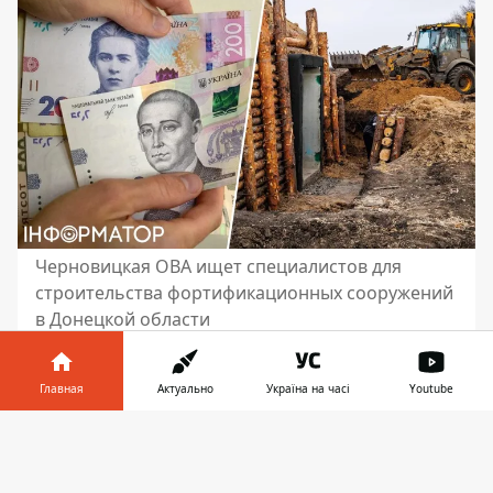
Черновицкая ОВА ищет специалистов для
строительства фортификационных сооружений
в Донецкой области
На передовой требуются специалисты в
строительстве фортификаций. Ищут
Главная
Актуально
Україна на часі
Youtube
ответственных и трудолюбивых людей,
Информатор в
готовых присоединиться к важной
Скачать
телефоне
👉
миссии в Донецкой области. Среди