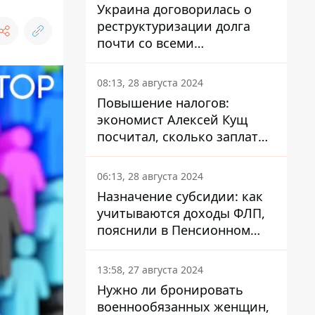
Украина договорилась о
реструктуризации долга
почти со всеми
держателями
еврооблигаций: что это
08:13, 28 августа 2024
значит для страны
Повышение налогов:
экономист Алексей Кущ
посчитал, сколько заплатит
каждый украинец
06:13, 28 августа 2024
Назначение субсидии: как
учитываются доходы ФЛП,
пояснили в Пенсионном
фонде
13:58, 27 августа 2024
Нужно ли бронировать
военнообязанных женщин,