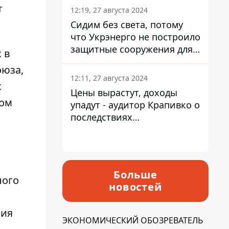
т
12:19, 27 августа 2024
Сидим без света, потому
что Укрэнерго не построило
защитные сооружения для
 в
энергетики - нардеп
оюза,
Кучеренко
12:11, 27 августа 2024
х
Цены вырастут, доходы
том
упадут - аудитор Крапивко о
последствиях
запланированного
повышения налогов
Больше
ного
новостей
ния
ЭКОНОМИЧЕСКИЙ ОБОЗРЕВАТЕЛЬ