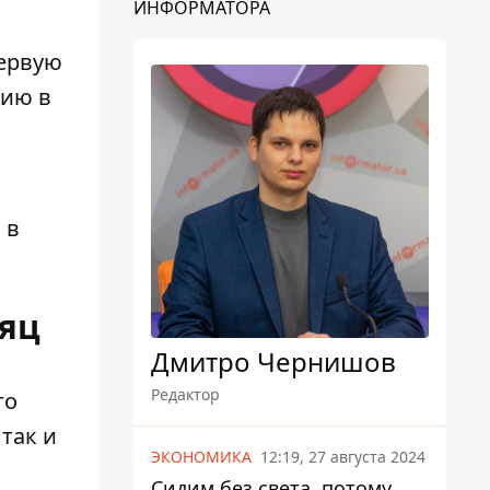
ИНФОРМАТОРА
первую
нию в
 в
сяц
Дмитро Чернишов
Редактор
го
так и
ЭКОНОМИКА
12:19, 27 августа 2024
Сидим без света, потому