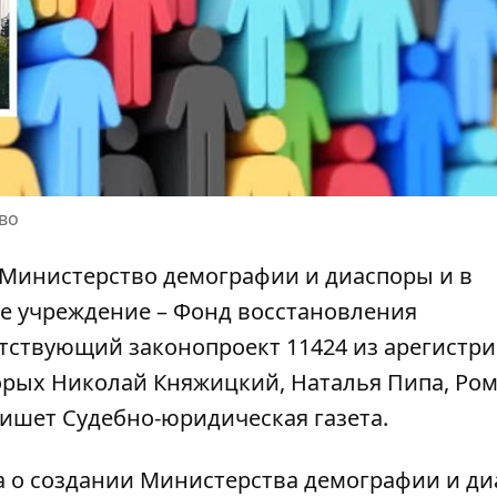
во
е Министерство демографии и диаспоры и в
е учреждение – Фонд восстановления
тствующий законопроект 11424 из
арегистр
орых Николай Княжицкий, Наталья Пипа, Ро
пишет Судебно-юридическая газета.
а
о создании Министерства демографии и д