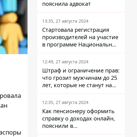
пояснила адвокат
13:35, 27 августа 2024
Стартовала регистрация
производителей на участие
в программе Национальный
кэшбек: как это сделать
через портал Дія
12:49, 27 августа 2024
Штраф и ограничение прав:
что грозит мужчинам до 25
лет, которые не станут на
военный учет
ировала
12:35, 27 августа 2024
ман
Как пенсионеру оформить
справку о доходах онлайн,
пояснили в
иаспоры
Минсоцполитики