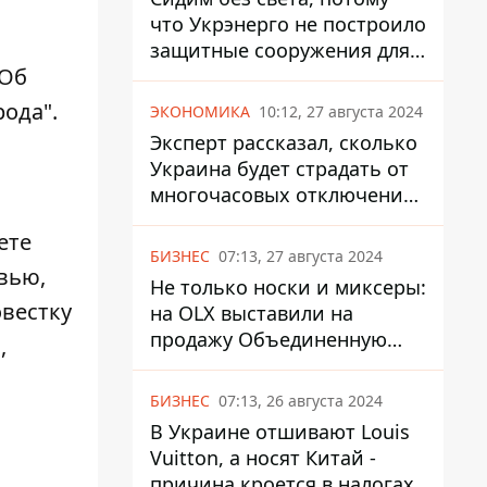
что Укрэнерго не построило
защитные сооружения для
 Об
энергетики - нардеп
Кучеренко
рода"
.
ЭКОНОМИКА
10:12, 27 августа 2024
Эксперт рассказал, сколько
Украина будет страдать от
многочасовых отключений
света
ете
БИЗНЕС
07:13, 27 августа 2024
вью,
Не только носки и миксеры:
овестку
на OLX выставили на
продажу Объединенную
,
Горно-Химическую
Компанию за многие
БИЗНЕС
07:13, 26 августа 2024
миллиарды
В Украине отшивают Louis
Vuitton, а носят Китай -
причина кроется в налогах