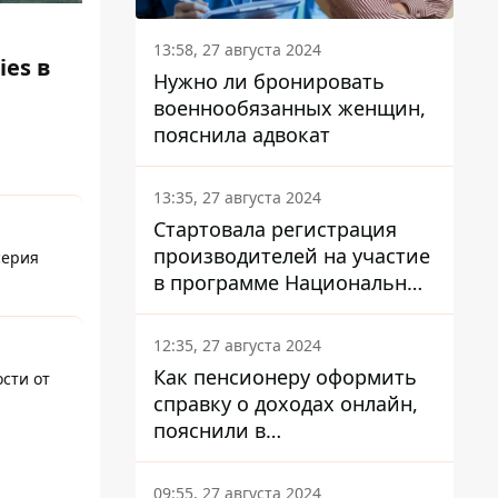
13:58, 27 августа 2024
ies в
Нужно ли бронировать
военнообязанных женщин,
пояснила адвокат
13:35, 27 августа 2024
Стартовала регистрация
производителей на участие
серия
в программе Национальный
кэшбек: как это сделать
через портал Дія
12:35, 27 августа 2024
Как пенсионеру оформить
ости от
справку о доходах онлайн,
пояснили в
Минсоцполитики
09:55, 27 августа 2024