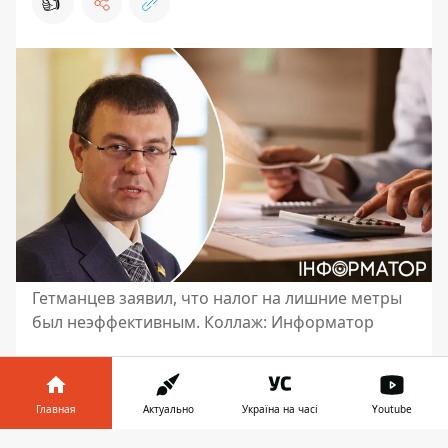
👍
Гетманцев заявил, что налог на лишние метры
был неэффективным. Коллаж: Информатор
Председатель Налогового комитета
Верховной Рады Даниил Гетманцев
оценил эффективность налога
на
Главная
Актуально
Україна на часі
Youtube
недвижимое имущество, отличное от