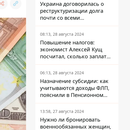
Украина договорилась о
реструктуризации долга
почти со всеми
держателями
еврооблигаций: что это
08:13, 28 августа 2024
значит для страны
Повышение налогов:
экономист Алексей Кущ
посчитал, сколько заплатит
каждый украинец
06:13, 28 августа 2024
Назначение субсидии: как
учитываются доходы ФЛП,
пояснили в Пенсионном
фонде
13:58, 27 августа 2024
Нужно ли бронировать
военнообязанных женщин,