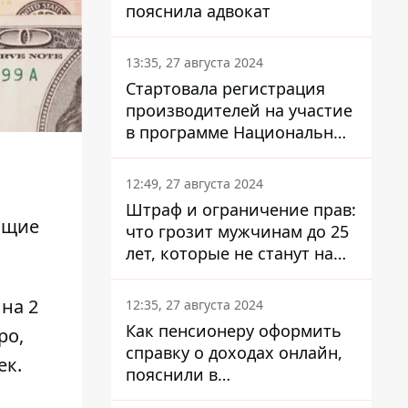
пояснила адвокат
13:35, 27 августа 2024
Стартовала регистрация
производителей на участие
в программе Национальный
кэшбек: как это сделать
через портал Дія
12:49, 27 августа 2024
Штраф и ограничение прав:
ющие
что грозит мужчинам до 25
лет, которые не станут на
военный учет
 на 2
12:35, 27 августа 2024
Как пенсионеру оформить
ро,
справку о доходах онлайн,
ек.
пояснили в
Минсоцполитики