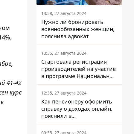
13:58, 27 августа 2024
Нужно ли бронировать
ном
военнообязанных женщин,
пояснила адвокат
14%,
13:35, 27 августа 2024
Стартовала регистрация
ябре,
производителей на участие
в программе Национальный
й 41-42
кэшбек: как это сделать
через портал Дія
жен курс
12:35, 27 августа 2024
Как пенсионеру оформить
ые
справку о доходах онлайн,
пояснили в
Минсоцполитики
09:55, 27 августа 2024