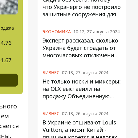
что Укрэнерго не построило
защитные сооружения для
энергетики - нардеп
родажа
Кучеренко
ЭКОНОМИКА
10:12, 27 августа 2024
Эксперт рассказал, сколько
44.76
Украина будет страдать от
многочасовых отключений
51.67
света
БИЗНЕС
07:13, 27 августа 2024
Не только носки и миксеры:
на OLX выставили на
продажу Объединенную
Горно-Химическую
ьного
Компанию за многие
БИЗНЕС
07:13, 26 августа 2024
нем
миллиарды
В Украине отшивают Louis
сается
Vuitton, а носят Китай -
вны.
причина кроется в налогах