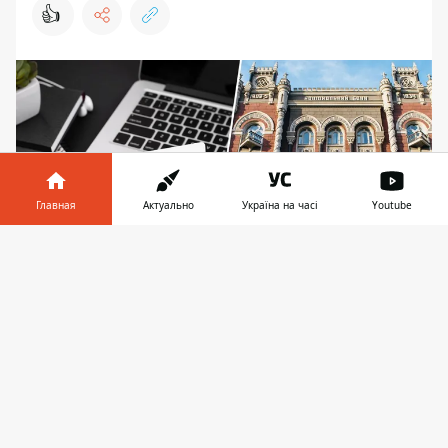
👍
Главная
Актуально
Україна на часі
Youtube
Информатор в
Скачать
телефоне
👉
НБУ работает над минимизацией случаев
блокирования европейскими и американскими
банками платежей от или в пользу украинских
компаний, зарегистрированных в областях,
частично оккупированных Российской
Федерацией или граничащих с ними