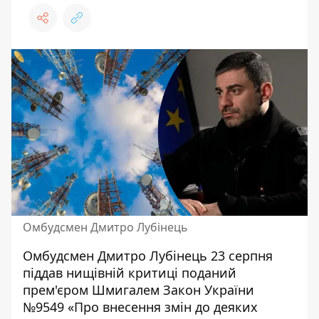
Омбудсмен Дмитро Лубінець
Омбудсмен Дмитро Лубінець 23 серпня
піддав нищівній критиці поданий
прем'єром Шмигалем
Закон України
№9549
«Про внесення змін до деяких