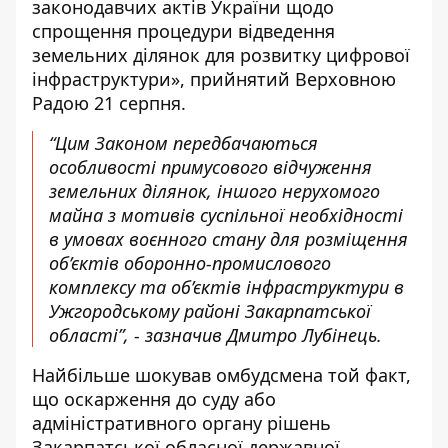
законодавчих актів України щодо
спрощення процедури відведення
земельних ділянок для розвитку цифрової
інфраструктури», прийнятий Верховною
Радою 21 серпня.
“Цим Законом передбачаються
особливості примусового відчуження
земельних ділянок, іншого нерухомого
майна з мотивів суспільної необхідності
в умовах воєнного стану для розміщення
об’єктів оборонно-промислового
комплексу та об’єктів інфраструктури в
Ужгородському районі Закарпатської
області”, -
зазначив Дмитро Лубінець
.
Найбільше шокував омбудсмена той факт,
що оскарження до суду або
адміністративного органу рішень
Закарпатської обласної державної