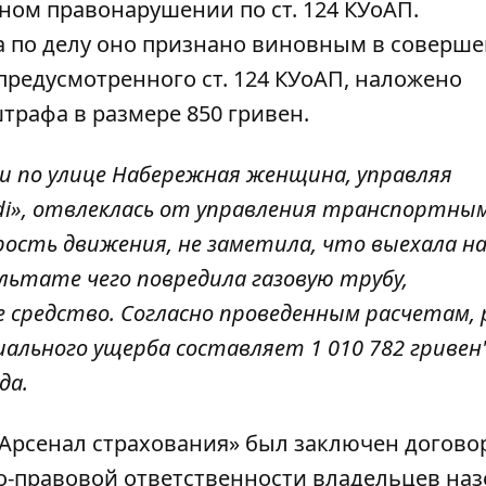
ном правонарушении по ст. 124 КУоАП.
да по делу оно признано виновным в соверш
редусмотренного ст. 124 КУоАП, наложено
трафа в размере 850 гривен.
елки по улице Набережная женщина, управляя
i», отвлеклась от управления транспортны
рость движения, не заметила, что выехала н
ультате чего повредила газовую трубу,
 средство. Согласно проведенным расчетам, 
льного ущерба составляет 1 010 782 гривен",
ода.
«Арсенал страхования» был заключен догово
о-правовой ответственности владельцев на