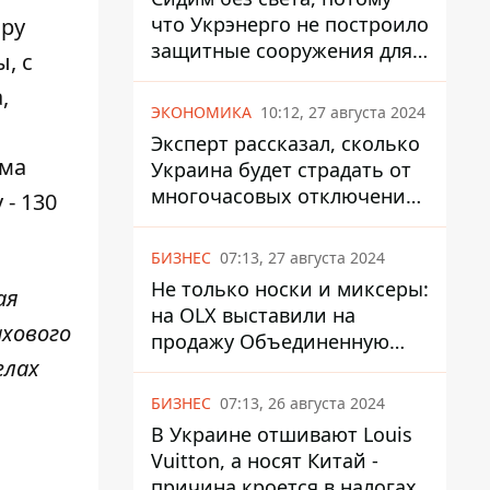
что Укрэнерго не построило
ору
защитные сооружения для
, с
энергетики - нардеп
,
Кучеренко
ЭКОНОМИКА
10:12, 27 августа 2024
Эксперт рассказал, сколько
мма
Украина будет страдать от
многочасовых отключений
- 130
света
БИЗНЕС
07:13, 27 августа 2024
Не только носки и миксеры:
ая
на OLX выставили на
ахового
продажу Объединенную
елах
Горно-Химическую
Компанию за многие
БИЗНЕС
07:13, 26 августа 2024
миллиарды
В Украине отшивают Louis
Vuitton, а носят Китай -
причина кроется в налогах