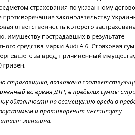
Предметом страхования по указанному догов
 противоречащие законодательству Украины
вая ответственность которого застрахована
ю, имуществу пострадавших в результате
ного средства марки Audi А 6. Страховая су
терпевшего за вред, причиненный имуществу 
0 гривен.
 на страховщика, возложена соответствующ
ненный во время ДТП, в пределах суммы стр
ицу обязанности по возмещению вреда в пред
едопустимым и противоречит институту
считает женщина.