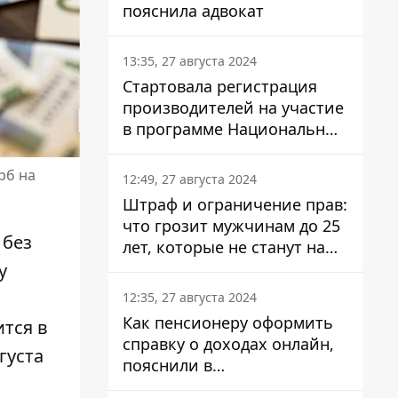
пояснила адвокат
13:35, 27 августа 2024
Стартовала регистрация
производителей на участие
в программе Национальный
кэшбек: как это сделать
через портал Дія
рб на
12:49, 27 августа 2024
Штраф и ограничение прав:
что грозит мужчинам до 25
 без
лет, которые не станут на
военный учет
у
12:35, 27 августа 2024
Как пенсионеру оформить
ится в
справку о доходах онлайн,
густа
пояснили в
Минсоцполитики