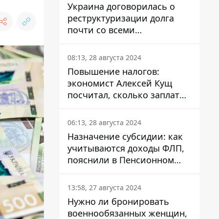
Украина договорилась о
реструктуризации долга
почти со всеми
держателями
еврооблигаций: что это
08:13, 28 августа 2024
значит для страны
Повышение налогов:
экономист Алексей Кущ
посчитал, сколько заплатит
каждый украинец
06:13, 28 августа 2024
Назначение субсидии: как
учитываются доходы ФЛП,
пояснили в Пенсионном
фонде
13:58, 27 августа 2024
Нужно ли бронировать
военнообязанных женщин,