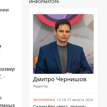
ИНФОРМАТОРА
ении
м
а
размер
 -
Дмитро Чернишов
Редактор
р
ЭКОНОМИКА
12:19, 27 августа 2024
земных
Сидим без света, потому