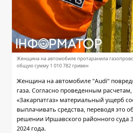
Женщина на автомобиле протаранила газопровод
общую сумму 1 010 782 гривен
Женщина на автомобиле "Audi" повреди
газа. Согласно проведенным расчетам
«Закарпатгаз»
материальный ущерб со
выплачивать средства, переводя это о
решении Иршавского районного суда З
2024 года.