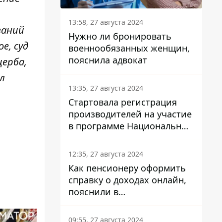
13:58, 27 августа 2024
ваний
Нужно ли бронировать
е, суд
военнообязанных женщин,
пояснила адвокат
ерба,
л
13:35, 27 августа 2024
Стартовала регистрация
производителей на участие
в программе Национальный
кэшбек: как это сделать
через портал Дія
12:35, 27 августа 2024
Как пенсионеру оформить
справку о доходах онлайн,
пояснили в
Минсоцполитики
09:55, 27 августа 2024