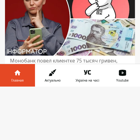
Монобанк повел клиентке 75 тысяч гривен,
пострадавшей от фишинговой атаки
Монобанк вернул деньги своей клиентке,
Главная
Актуально
Україна на часі
Youtube
пострадавшей от атаки фишинга. За день
Информатор в
до того, как
у женщины похитили
Скачать
телефоне
👉
средства
в размере 75 тысяч гривен, она
добавила карту в Apple Pay на своем
телефоне в Германии. Потом ей на
смартфон пришли какие-то уведомления
и код. Она ввела этот код и добавила