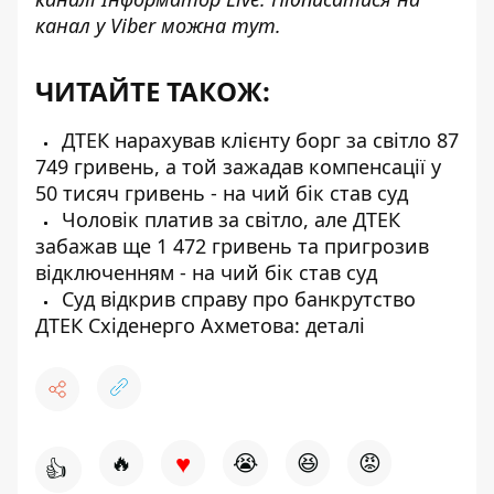
канал у Viber можна
тут
.
ЧИТАЙТЕ ТАКОЖ:
ДТЕК нарахував клієнту борг за світло 87
749 гривень, а той зажадав компенсації у
50 тисяч гривень - на чий бік став суд
Чоловік платив за світло, але ДТЕК
забажав ще 1 472 гривень та пригрозив
відключенням - на чий бік став суд
Суд відкрив справу про банкрутство
ДТЕК Східенерго Ахметова: деталі
♥
🔥
😭
😆
😡
👍