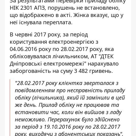
За результатами перевірки приладу обліку
НІК 2301 АПЗ, порушень не встановлено,
що відображено в акті. Жінка вказує, що у
неї існувала переплата.
В червні 2017 року, за період
користування електроенергією з
04.06.2016 року по 28.02.2017 року, яка
обліковувалася лічильником, АТ "ДТЕК
Дніпровські електромережі" нарахувало
заборгованість на суму 3 482 гривень.
"28.02.2017 року клієнтка зверталася з
повідомленням про несправність приладу
обліку (лічильника), який їй замінили в цей
же день. Прилад обліку не працював та
встановити час, коли він вийшов з ладу
неможливо. Перерахунок було здійснено
за період з 19.10.2016 року по 28.02.2017
року, виходячи з абонентських показань",