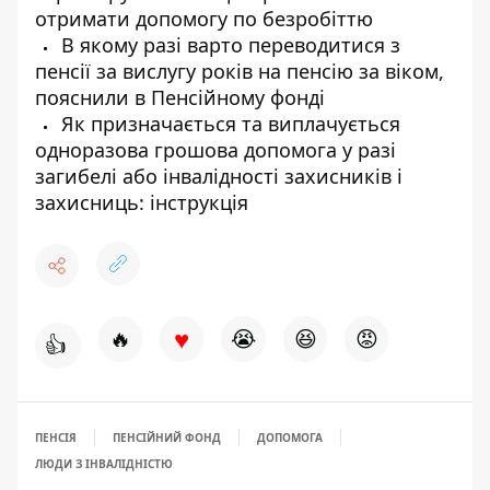
отримати допомогу по безробіттю
В якому разі варто переводитися з
пенсії за вислугу років на пенсію за віком,
пояснили в Пенсійному фонді
Як призначається та виплачується
одноразова грошова допомога у разі
загибелі або інвалідності захисників і
захисниць: інструкція
♥
🔥
😭
😆
😡
👍
ПЕНСІЯ
ПЕНСІЙНИЙ ФОНД
ДОПОМОГА
ЛЮДИ З ІНВАЛІДНІСТЮ