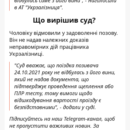
відбулась саме з його вини", - наголосили
в АТ "Укрзалізниця".
Що вирішив суд?
Чоловіку відмовили у задоволенні позову.
Він не надав належних доказів
неправомірних дій працівника
Укрзалізниці.
"Суд вважає, що поїздка позивача
24.10.2021 року не відбулась з його вини,
який не надав документа, що
підтверджує проведення щеплення або
ПЛР тесту, тому вимоги щодо
відшкодування вартості проїзду є
безпідставними", - додали у суді.
Підписуйтесь на наш
Telegram-канал
, щоб
не пропустити важливих новин. За