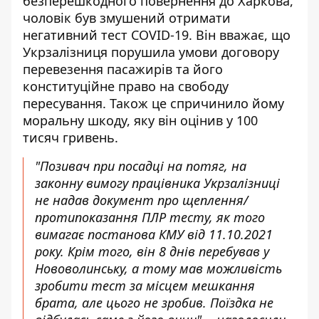
безперешкодного повернення до Харкова,
чоловік був змушений отримати
негативний тест COVID-19. Він вважає, що
Укрзалізниця порушила умови договору
перевезення пасажирів та його
конституційне право на свободу
пересування. Також це спричинило йому
моральну шкоду, яку він оцінив у 100
тисяч гривень.
"Позивач при посадці на потяг, на
законну вимогу працівника Укрзалізниці
не надав документ про щеплення/
протипоказання ПЛР тесту, як того
вимагає постанова КМУ від 11.10.2021
року. Крім того, він 8 днів перебував у
Нововолинську, а тому мав можливість
зробити тест за місцем мешкання
брата, але цього не зробив. Поїздка не