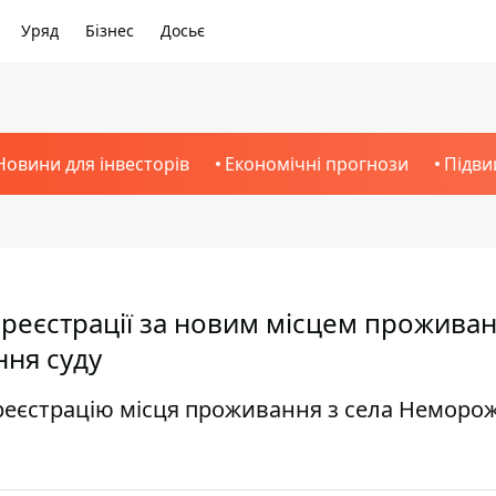
Уряд
Бізнес
Досьє
Новини для інвесторів
Економічні прогнози
Підви
в реєстрації за новим місцем прожива
ння суду
 реєстрацію місця проживання з села Неморо