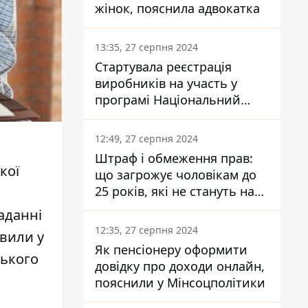
жінок, пояснила адвокатка
13:35, 27 серпня 2024
Стартувала реєстрація
виробників на участь у
програмі Національний
кешбек: як це зробити
через портал Дія
12:49, 27 серпня 2024
Штраф і обмеження прав:
кої
що загрожує чоловікам до
25 років, які не стануть на
військовий облік
аданні
12:35, 27 серпня 2024
овили у
Як пенсіонеру оформити
ського
довідку про доходи онлайн,
пояснили у Мінсоцполітики