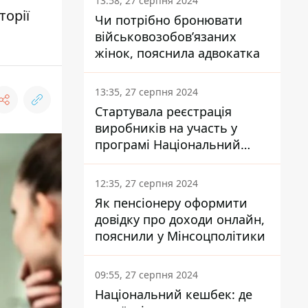
13:58, 27 серпня 2024
торії
Чи потрібно бронювати
військовозобов’язаних
жінок, пояснила адвокатка
13:35, 27 серпня 2024
Стартувала реєстрація
виробників на участь у
програмі Національний
кешбек: як це зробити
через портал Дія
12:35, 27 серпня 2024
Як пенсіонеру оформити
довідку про доходи онлайн,
пояснили у Мінсоцполітики
09:55, 27 серпня 2024
Національний кешбек: де