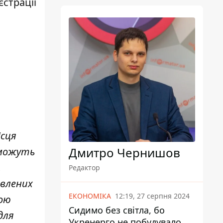
єстрації
я
ісця
Дмитро Чернишов
 можуть
,
Редактор
явлених
ЕКОНОМІКА
12:19, 27 серпня 2024
кою
Сидимо без світла, бо
для
Укренерго не побудувало