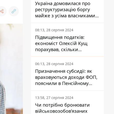
Україна домовилася про
реструктуризацію боргу
майже з усіма власниками
єврооблігацій: що це
означає для країни
08:13, 28 серпня 2024
Підвищення податків:
економіст Олексій Кущ
порахував, скільки
заплатить кожен українець
06:13, 28 серпня 2024
Призначення субсидії: як
враховуються доходи ФОП,
пояснили в Пенсійному
фонді
13:58, 27 серпня 2024
Чи потрібно бронювати
військовозобов’язаних