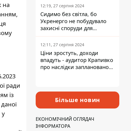
ж на
12:19, 27 серпня 2024
анням,
Сидимо без світла, бо
Укренерго не побудувало
ця
захисні споруди для
вому
енергетики - нардеп
Кучеренко
12:11, 27 серпня 2024
Ціни зростуть, доходи
впадуть - аудитор Крапивко
про наслідки запланованого
підвищення податків
6.2023
ої ради
ям із
Більше новин
 даної
 у
ЕКОНОМІЧНИЙ ОГЛЯДАЧ
ІНФОРМАТОРА