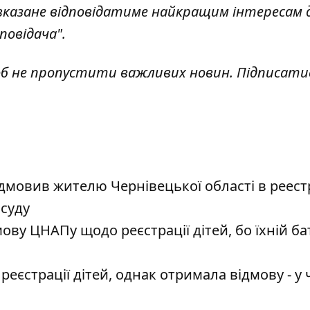
 вказане відповідатиме найкращим інтересам 
повідача".
об не пропустити важливих новин. Підписати
мовив жителю Чернівецької області в реестр
 суду
у ЦНАПу щодо реєстрації дітей, бо їхній ба
еєстрації дітей, однак отримала відмову - у