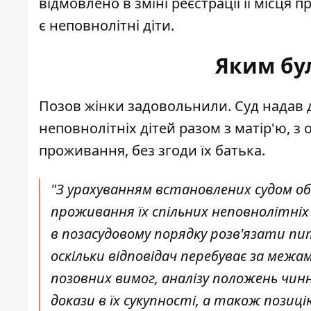
відмовлено в зміні реєстрації її місця 
є неповнолітні діти.
Яким бу
Позов жінки задовольнили. Суд надав 
неповнолітніх дітей разом з матір'ю, з
проживання, без згоди їх батька.
"З урахуванням встановлених судом о
проживання їх спільних неповнолітніх
в позасудовому порядку розв'язати пит
оскільки відповідач перебуває за межа
позовних вимог, аналізу положень чин
докази в їх сукупності, а також позиці