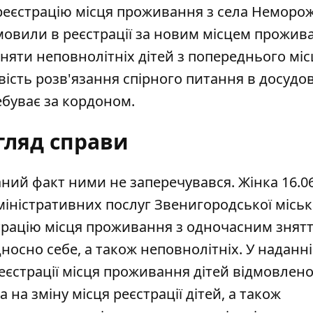
 реєстрацію місця проживання з села Неморо
овили в реєстрації
за новим місцем прожив
няти неповнолітніх дітей з попереднього міс
вість розв'язання спірного питання в досудо
ребуває за кордоном.
гляд справи
аний факт ними не заперечувався. Жінка 16.0
іністративних послуг Звенигородської міськ
страцію місця проживання з одночасним знятт
осно себе, а також неповнолітніх. У наданні
еєстрації місця проживання дітей відмовлено
а на зміну місця реєстрації дітей, а також