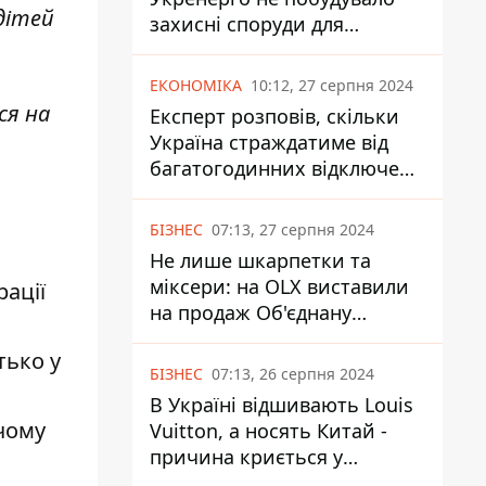
дітей
захисні споруди для
енергетики - нардеп
Кучеренко
ЕКОНОМІКА
10:12, 27 серпня 2024
ся на
Експерт розповів, скільки
Україна страждатиме від
багатогодинних відключень
світла
БІЗНЕС
07:13, 27 серпня 2024
Не лише шкарпетки та
міксери: на OLX виставили
ації
на продаж Об'єднану
Гірнично-Хімічну Компанію
тько у
за багато мільярдів
БІЗНЕС
07:13, 26 серпня 2024
В Україні відшивають Louis
 чому
Vuitton, а носять Китай -
причина криється у
податках