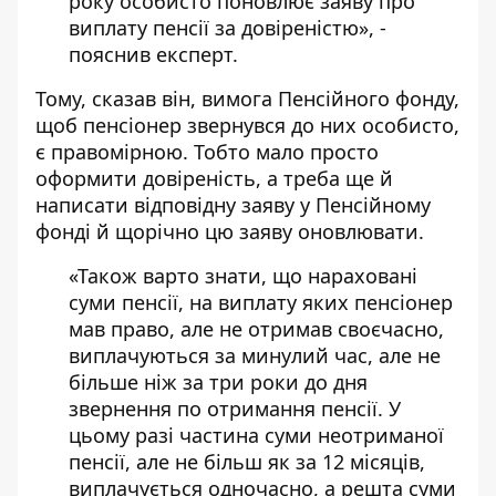
року особисто поновлює заяву про
виплату пенсії за довіреністю», -
пояснив експерт.
Тому, сказав він, вимога Пенсійного фонду,
щоб пенсіонер звернувся до них особисто,
є правомірною. Тобто мало просто
оформити довіреність, а треба ще й
написати відповідну заяву у Пенсійному
фонді й щорічно цю заяву оновлювати.
«Також варто знати, що нараховані
суми пенсії, на виплату яких пенсіонер
мав право, але не отримав своєчасно,
виплачуються за минулий час, але не
більше ніж за три роки до дня
звернення по отримання пенсії. У
цьому разі частина суми неотриманої
пенсії, але не більш як за 12 місяців,
виплачується одночасно, а решта суми