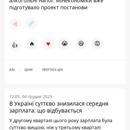
алкогольні напої: Мінекономіки вже
підготувало проект постанови
♥
🔥
😭
😆
😡
👍
АЗС
ЦІНИ
ПРОГНОЗ ЦІН
12:05, 04 грудня 2023
В Україні суттєво знизилася середня
зарплата: що відбувається
У другому кварталі цього року зарплата була
суттєво вищою, ніж у третьому кварталі