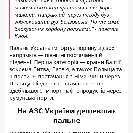
відкидаю. Але в короткостроковій
можемо сказати про тимчасові форс-
мажори. Наприклад, через негоду був
заблокований рух бензовозів. Чи те саме
блокування кордону поляками" - пояснив
Куюн.
Пальне Україна імпортує порівну з двох
напрямків — північні постачання й
південні. Перша категорія — країни Балтії,
зокрема Литва, Латвія, а також Польща та
її порти. Є постачання з Німеччини через
Польщу. Південне постачання — це
здебільшого імпорт нафтопродуктів через
румунські порти.
На АЗС України дешевшає
пальне