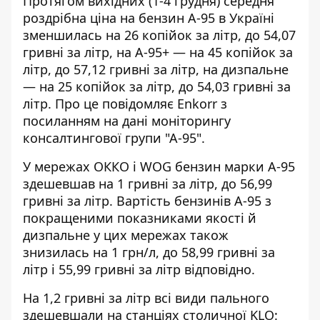
Протягом вихідних (1-4 грудня) середня
роздрібна
ціна на бензин А-95
в Україні
зменшилась на 26 копійок за літр, до 54,07
гривні за літр, на А-95+ — на 45 копійок за
літр, до 57,12 гривні за літр, на дизпальне
— на 25 копійок за літр, до 54,03 гривні за
літр. Про це повідомляє Enkorr з
посиланням на дані моніторингу
консалтингової групи "А-95".
У мережах ОККО і WOG бензин марки А-95
здешевшав на 1 гривні за літр, до 56,99
гривні за літр. Вартість бензинів А-95 з
покращеними
показниками якості й
дизпальне
у цих мережах також
знизилась на 1 грн/л, до 58,99 гривні за
літр і 55,99 гривні за літр відповідно.
На 1,2 гривні за літр всі
види пального
здешевшали
на станціях столичної KLO: