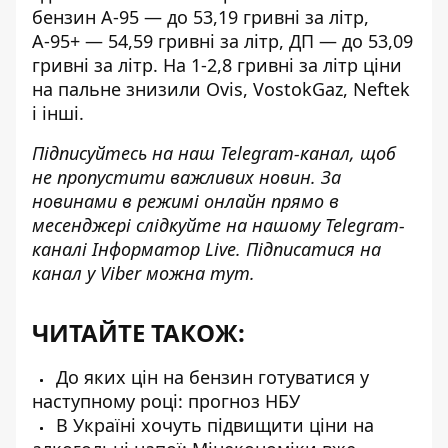
бензин А-95 — до 53,19 гривні за літр,
А-95+ — 54,59 гривні за літр, ДП — до 53,09
гривні за літр. На 1-2,8 гривні за літр ціни
на пальне знизили Ovis, VostokGaz, Neftek
і інші.
Підписуйтесь на наш
Telegram-канал
, щоб
не пропустити важливих новин. За
новинами в режимі онлайн прямо в
месенджері слідкуйте на нашому Telegram-
каналі
Інформатор Live
. Підписатися на
канал у Viber можна
тут
.
ЧИТАЙТЕ ТАКОЖ:
До яких цін на бензин готуватися у
наступному році: прогноз НБУ
В Україні хочуть підвищити ціни на