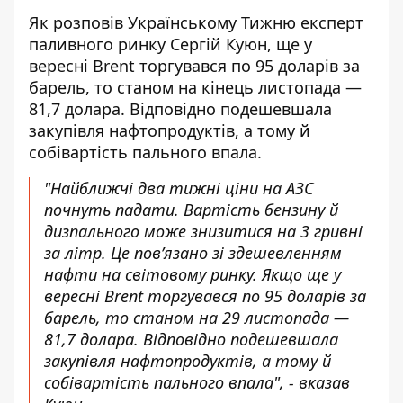
Як розповів Українському Тижню експерт
паливного ринку Сергій Куюн, ще у
вересні Brent торгувався по 95 доларів за
барель, то станом на кінець листопада —
81,7 долара. Відповідно
подешевшала
закупівля нафтопродуктів
, а тому й
собівартість пального впала.
"Найближчі два тижні ціни на АЗС
почнуть падати. Вартість бензину й
дизпального може знизитися на 3 гривні
за літр. Це пов’язано зі здешевленням
нафти на світовому ринку. Якщо ще у
вересні Brent торгувався по 95 доларів за
барель, то станом на 29 листопада —
81,7 долара. Відповідно подешевшала
закупівля нафтопродуктів, а тому й
собівартість пального впала", - вказав