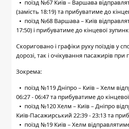
поїзд №67 Київ – Варшава відправлят
(замість 18:19) та прибуватиме до кінцев
поїзд №68 Варшава – Київ відправлят
17:50) і прибуватиме до кінцевої зупинки
Скориговано і графіки руху поїздів у с
дорозі, так і очікування пасажирів при
Зокрема:
поїзд №119 Дніпро – Київ – Хелм від
06:27 - 06:47 та прибуватиме до кінцевої
поїзд №120 Хелм – Київ – Дніпро відпр
Київ-Пасажирський 22:39 - 23:13 та при
поїзд №19 Київ – Хелм відправлятимет