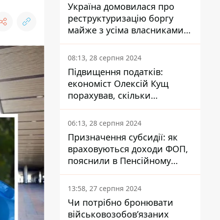
Україна домовилася про
реструктуризацію боргу
майже з усіма власниками
єврооблігацій: що це
означає для країни
08:13, 28 серпня 2024
Підвищення податків:
економіст Олексій Кущ
порахував, скільки
заплатить кожен українець
06:13, 28 серпня 2024
Призначення субсидії: як
враховуються доходи ФОП,
пояснили в Пенсійному
фонді
13:58, 27 серпня 2024
Чи потрібно бронювати
військовозобов’язаних