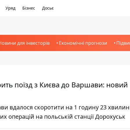
Уряд
Бізнес
Досьє
Новини для інвесторів
Економічні прогнози
Підви
ить поїзд з Києва до Варшави: новий
ави вдалося скоротити на 1 годину 23 хвили
х операцій на польській станції Дорохуськ