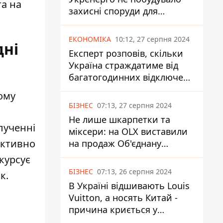
та
на
захисні споруди для
енергетики - нардеп
Кучеренко
ЕКОНОМІКА
10:12, 27 серпня 2024
дні
Експерт розповів, скільки
Україна страждатиме від
багатогодинних відключень
світла
ому
БІЗНЕС
07:13, 27 серпня 2024
Не лише шкарпетки та
лученні
міксери: на OLX виставили
активно
на продаж Об'єднану
Гірнично-Хімічну Компанію
курсує
за багато мільярдів
БІЗНЕС
07:13, 26 серпня 2024
к.
В Україні відшивають Louis
Vuitton, а носять Китай -
причина криється у
податках