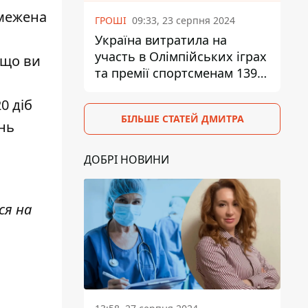
бмежена
ГРОШІ
09:33, 23 серпня 2024
Україна витратила на
участь в Олімпійських іграх
кщо ви
та премії спортсменам 139,6
млн грн
0 діб
БІЛЬШЕ СТАТЕЙ ДМИТРА
ень
ДОБРІ НОВИНИ
ся на