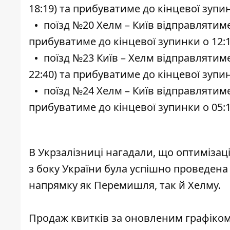
18:19) та прибуватиме до кінцевої зупинк
поїзд №20 Хелм – Київ відправлятиметь
прибуватиме до кінцевої зупинки о 12:13
поїзд №23 Київ – Хелм відправлятимет
22:40) та прибуватиме до кінцевої зупинк
поїзд №24 Хелм – Київ відправлятиметь
прибуватиме до кінцевої зупинки о 05:13
⠀
В Укрзалізниці нагадали, що оптиміза
з боку України була успішно проведена
напрямку як Перемишля, так й Хелму.
⠀
Продаж квитків за оновленим графіком 