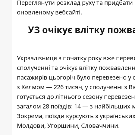
Переглянути розклад руху та придбати 
оновленому вебсайті.
УЗ очікує влітку пож
Укрзалізниця з початку року вже пере
сполученні та очікує влітку пожвавлен
пасажирів цьогоріч було
перевезено у
з Хелмом — 226 тисяч, у сполученні з 
готується до літнього сезону перевезе
загалом 28 поїздів: 14 — з найбільших 
Зокрема, поїзди курсують з українських 
Молдови, Угорщини, Словаччини.