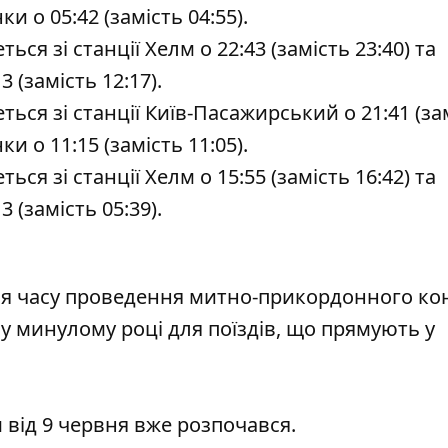
и о 05:42 (замість 04:55).
ся зі станції Хелм о 22:43 (замість 23:40) та
 (замість 12:17).
ься зі станції Київ-Пасажирський о 21:41 (за
и о 11:15 (замість 11:05).
ся зі станції Хелм о 15:55 (замість 16:42) та
 (замість 05:39).
ція часу проведення митно-прикордонного к
 у минулому році для поїздів, що прямують у
від 9 червня вже розпочався.