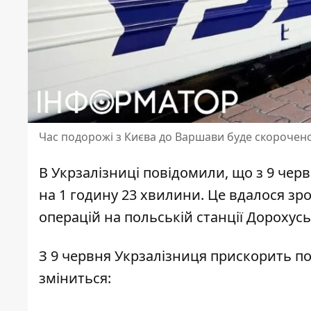
Час подорожі з Києва до Варшави буде скорочено
В Укрзалізниці повідомили, що з 9 чер
на 1 годину 23 хвилини. Це вдалося зр
операцій
на польській станції Дорохус
З 9 червня
Укрзалізниця прискорить по
зміниться: