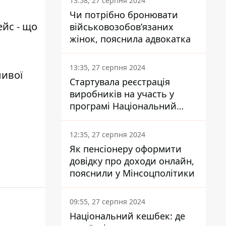
13:58, 27 серпня 2024
Чи потрібно бронювати
ейс - що
військовозобов’язаних
жінок, пояснила адвокатка
13:35, 27 серпня 2024
ливої
Стартувала реєстрація
виробників на участь у
програмі Національний
кешбек: як це зробити
через портал Дія
12:35, 27 серпня 2024
Як пенсіонеру оформити
довідку про доходи онлайн,
пояснили у Мінсоцполітики
09:55, 27 серпня 2024
Національний кешбек: де