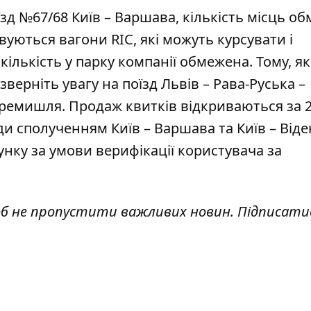
д №67/68 Київ – Варшава, кількість місць о
вуються вагони RIC, які можуть курсувати і
 кількість у парку компанії обмежена. Тому, я
зверніть увагу на поїзд Львів – Рава-Руська –
еремишля
. Продаж квитків відкриваються за 2
зди сполученням
Київ – Варшава та Київ – Від
унку за умови верифікації користувача за
об не пропустити важливих новин. Підписати