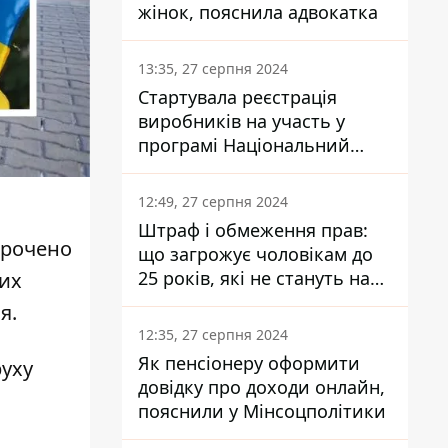
жінок, пояснила адвокатка
13:35, 27 серпня 2024
Стартувала реєстрація
виробників на участь у
програмі Національний
кешбек: як це зробити
через портал Дія
12:49, 27 серпня 2024
Штраф і обмеження прав:
орочено
що загрожує чоловікам до
25 років, які не стануть на
их
військовий облік
я.
12:35, 27 серпня 2024
Як пенсіонеру оформити
руху
довідку про доходи онлайн,
пояснили у Мінсоцполітики