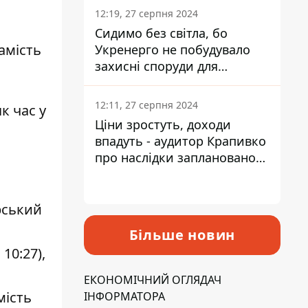
12:19, 27 серпня 2024
Сидимо без світла, бо
амість
Укренерго не побудувало
захисні споруди для
енергетики - нардеп
Кучеренко
12:11, 27 серпня 2024
к час у
Ціни зростуть, доходи
впадуть - аудитор Крапивко
про наслідки запланованого
підвищення податків
рський
Більше новин
10:27),
ЕКОНОМІЧНИЙ ОГЛЯДАЧ
мість
ІНФОРМАТОРА