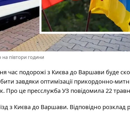
 на півтори години
вня час подорожі з Києва до Варшави буде ск
обити завдяки оптимізації
прикордонно-митн
ьк. Про це пресслужба УЗ повідомила 22 травн
їзд
з Києва до Варшави. Відповідно розклад 