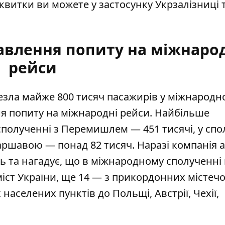
квитки ви можете у застосунку Укрзалізниці 
вавлення попиту на міжнаро
рейси
везла майже 800 тисяч пасажирів у міжнародн
ня попиту на міжнародні рейси. Найбільше
 сполученні з Перемишлем
— 451 тисячі, у спо
Варшавою — понад 82 тисяч. Наразі компанія 
нь та нагадує, що в міжнародному сполученні 
міст України, ще 14 — з прикордонних містечо
населених пунктів до Польщі, Австрії, Чехії,