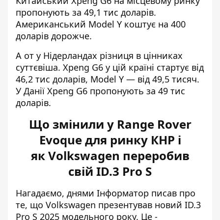
Китайський Xpeng G6 на місцевому ринку
пропонують за 49,1 тис доларів.
Американський Model Y коштує на 400
доларів дорожче.
А от у Нідерландах різниця в цінниках
суттєвіша. Xpeng G6 у цій країні стартує від
46,2 тис доларів, Model Y — від 49,5 тисяч.
У Данії Xpeng G6 пропонують за 49 тис
доларів.
Що змінили у Range Rover
Evoque для ринку КНР і
як Volkswagen переробив
свій ID.3 Pro S
Нагадаємо, днями Інформатор писав про
те, що
Volkswagen презентував новий ID.3
Pro S
2025 модельного року. Це -