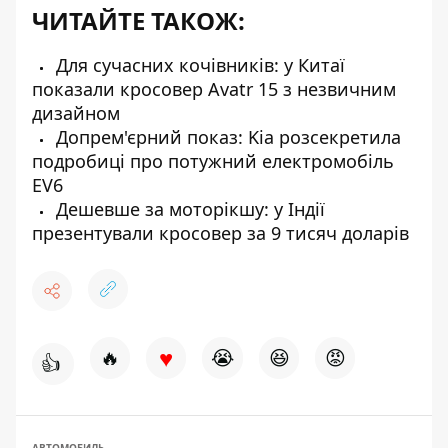
ЧИТАЙТЕ ТАКОЖ:
Для сучасних кочівників: у Китаї
показали кросовер Avatr 15 з незвичним
дизайном
Допрем'єрний показ: Kia розсекретила
подробиці про потужний електромобіль
EV6
Дешевше за моторікшу: у Індії
презентували кросовер за 9 тисяч доларів
♥
🔥
😭
😆
😡
👍