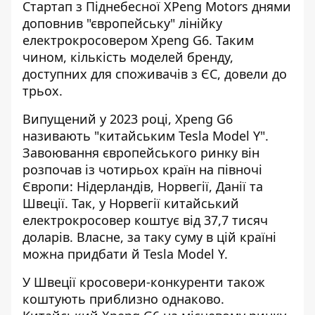
Стартап з Піднебесної XPeng Motors
днями
доповнив "європейську" лінійку
електрокросовером
Xpeng G6. Таким
чином, кількість моделей бренду,
доступних для споживачів з ЄС, довели до
трьох.
Випущений у 2023 році, Xpeng G6
називають "китайським Tesla Model Y".
Завоювання європейського ринку він
розпочав із чотирьох країн на півночі
Європи: Нідерландів, Норвегії, Данії та
Швеції. Так, у Норвегії китайський
електрокросовер коштує від 37,7 тисяч
доларів. Власне, за таку суму в цій країні
можна придбати й Tesla Model Y.
У Швеції кросовери-конкуренти також
коштують приблизно однаково.