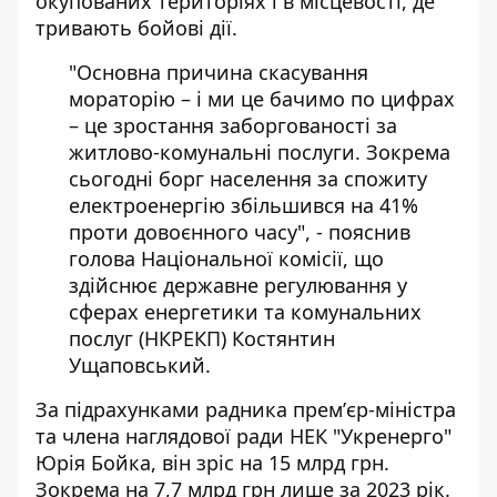
окупованих територіях і в місцевості, де
тривають бойові дії.
"Основна причина скасування
мораторію – і ми це бачимо по цифрах
– це зростання заборгованості за
житлово-комунальні послуги. Зокрема
сьогодні борг населення за спожиту
електроенергію збільшився на 41%
проти довоєнного часу", -
пояснив
голова Національної комісії
, що
здійснює державне регулювання у
сферах енергетики та комунальних
послуг (НКРЕКП) Костянтин
Ущаповський.
За підрахунками радника премʼєр-міністра
та члена наглядової ради НЕК "Укренерго"
Юрія Бойка, він зріс на 15 млрд грн.
Зокрема на 7,7 млрд грн лише за 2023 рік.