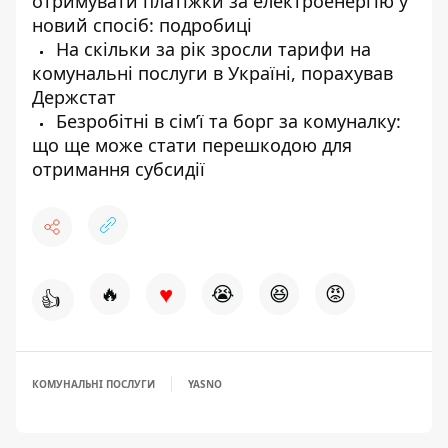
отримувати платіжки за електроенергію у
новий спосіб: подробиці
На скільки за рік зросли тарифи на
комунальні послуги в Україні, порахував
Держстат
Безробітні в сім’ї та борг за комуналку:
що ще може стати перешкодою для
отримання субсидії
♥
🔥
😭
😆
😡
👍
КОМУНАЛЬНІ ПОСЛУГИ
YASNO