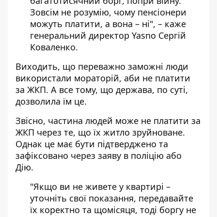
багатотисячний борг, попри війну.
Зовсім не розумію, чому пенсіонери
можуть платити, а вона – ні", –
каже
генеральний директор
Yasno Сергій
Коваленко.
Виходить, що переважно заможні люди
використали мораторій, аби не платити
за ЖКП. А все тому, що держава, по суті,
дозволила їм це.
Звісно, частина людей може не платити за
ЖКП через те, що їх житло зруйноване.
Однак це має бути підтверджено та
зафіксовано через заяву в поліцію або
Дію.
"Якщо ви не живете у квартирі –
уточніть свої показання, передавайте
їх коректно та щомісяця, тоді боргу не