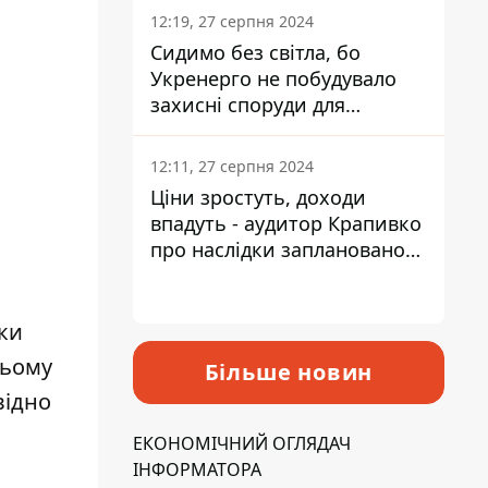
12:19, 27 серпня 2024
Сидимо без світла, бо
Укренерго не побудувало
захисні споруди для
енергетики - нардеп
Кучеренко
12:11, 27 серпня 2024
Ціни зростуть, доходи
впадуть - аудитор Крапивко
про наслідки запланованого
підвищення податків
дки
ньому
Більше новин
відно
ЕКОНОМІЧНИЙ ОГЛЯДАЧ
ІНФОРМАТОРА