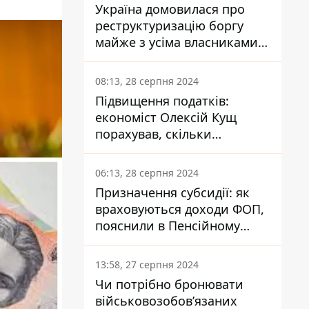
Україна домовилася про
реструктуризацію боргу
майже з усіма власниками
єврооблігацій: що це
означає для країни
08:13, 28 серпня 2024
Підвищення податків:
економіст Олексій Кущ
порахував, скільки
заплатить кожен українець
06:13, 28 серпня 2024
Призначення субсидії: як
враховуються доходи ФОП,
пояснили в Пенсійному
фонді
13:58, 27 серпня 2024
Чи потрібно бронювати
військовозобов’язаних