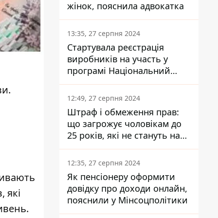
жінок, пояснила адвокатка
13:35, 27 серпня 2024
Стартувала реєстрація
виробників на участь у
програмі Національний
кешбек: як це зробити
ви.
через портал Дія
12:49, 27 серпня 2024
Штраф і обмеження прав:
що загрожує чоловікам до
25 років, які не стануть на
військовий облік
12:35, 27 серпня 2024
Як пенсіонеру оформити
зивають
довідку про доходи онлайн,
, які
пояснили у Мінсоцполітики
ивень.