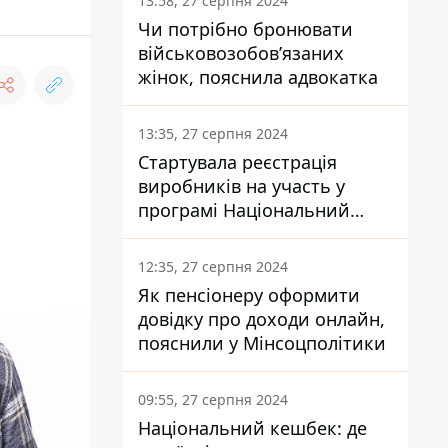
13:58, 27 серпня 2024
Чи потрібно бронювати
військовозобов’язаних
жінок, пояснила адвокатка
13:35, 27 серпня 2024
Стартувала реєстрація
виробників на участь у
програмі Національний
кешбек: як це зробити
через портал Дія
12:35, 27 серпня 2024
Як пенсіонеру оформити
довідку про доходи онлайн,
пояснили у Мінсоцполітики
09:55, 27 серпня 2024
Національний кешбек: де