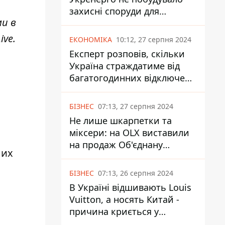
захисні споруди для
ми в
енергетики - нардеп
Кучеренко
ive
.
ЕКОНОМІКА
10:12, 27 серпня 2024
Експерт розповів, скільки
Україна страждатиме від
багатогодинних відключень
світла
БІЗНЕС
07:13, 27 серпня 2024
Не лише шкарпетки та
міксери: на OLX виставили
на продаж Об'єднану
них
Гірнично-Хімічну Компанію
за багато мільярдів
БІЗНЕС
07:13, 26 серпня 2024
В Україні відшивають Louis
Vuitton, а носять Китай -
причина криється у
податках