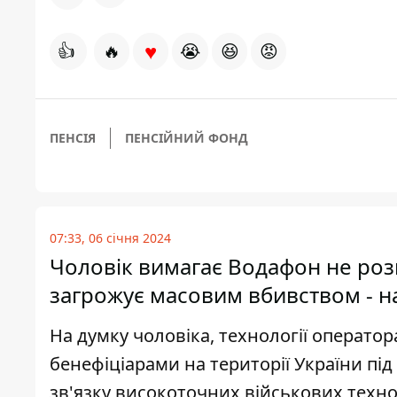
♥
👍
🔥
😭
😆
😡
ПЕНСІЯ
ПЕНСІЙНИЙ ФОНД
07:33, 06 січня 2024
Чоловік вимагає Водафон не розп
загрожує масовим вбивством - на
На думку чоловіка, технології операто
бенефіціарами на території України пі
зв'язку високоточних військових техн