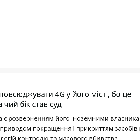
овсюджувати 4G у його місті, бо це
 чий бік став суд
ра є розверненням його іноземними власника
д приводом покращення і прикриттям засобів 
ологій контролю та масового вбивства