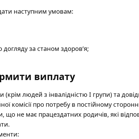
ідати наступним умовам:
 догляду за станом здоров’я;
рмити виплату
 (крім людей з інвалідністю І групи) та дові
ної комісії про потребу в постійному сторон
ти, що не має працездатних родичів, які відпо
ти.
менти: