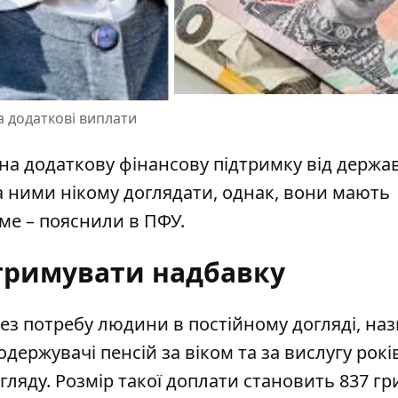
а додаткові виплати
 на додаткову фінансову підтримку від держа
за ними нікому доглядати, однак, вони мають
аме – пояснили в ПФУ.
тримувати надбавку
ез потребу людини в постійному догляді
, на
держувачі пенсій за віком та за вислугу років
ляду. Розмір такої доплати становить 837 гр