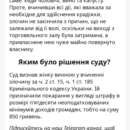
саме: кеди чоловічі, вино та капусту.
Проте, вчинивши всі дії, які вважала за
необхідне для здійснення крадіжки,
злочин не закінчила з причин, що не
залежали від її волі, оскільки на виході з
торговельного залу була затримана, а
привласнене нею чуже майно повернуто
власнику.
Яким було рішення суду?
Суд визнав жінку винною у вчиненні
злочину за ч. 2 ст. 15, ч. 1 ст. 185
Кримінального кодексу України. Їй
призначили покарання у вигляді штрафу в
розмірі п'ятдесяти неоподатковуваних
мінімумів доходів громадян, тобто на суму
850 гривень.
Підписуйтесь на наш
Telegram-канал
, щоб