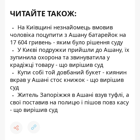
ЧИТАЙТЕ ТАКОЖ:
На Київщині незнайомець вмовив
чоловіка поцупити з Ашану батарейок на
17 604 гривень - яким було рішення суду
У Києві подружки прийшли до Ашану, їх
зупинила охорона та звинуватила у
крадіжці товару - що вирішив суд
Купи собі той довбаний букет - киянин
вкрав у Ашані стос книжок - що вирішив
суд
Житель Запоріжжя в Ашані взув туфлі, а
свої поставив на полицю і пішов повз касу
- що вирішив суд