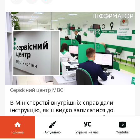
Сервісний центр МВС
В Міністерстві внутрішніх справ дали
інструкцію, як швидко записатися до
сервісного центру. Це можна зробити
онлайн, або через термінал.
Про це
відомство повідомило на своєму
Головна
Актуально
Україна на часі
Youtube