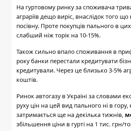
На гуртовому ринку за споживача трив
аграріїв дещо виріс, внаслідок того щ
посівну. Проте покупців пального в ци
слабший ніж торік на 10-15%.
Також сильно впало споживання в приф
року банки перестали кредитувати бізн
кредитували. Через це близько 3-5% аг
коштів.
Ринок автогазу в Україні за словами ек
руху цін на цей вид пального ні в гору,
затримається ще на декілька тижнів,
мо
збільшення ціни в гурті на 1 тис. грн/т