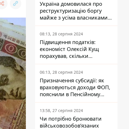
Україна домовилася про
реструктуризацію боргу
майже з усіма власниками
єврооблігацій: що це
означає для країни
08:13, 28 серпня 2024
Підвищення податків:
економіст Олексій Кущ
порахував, скільки
заплатить кожен українець
06:13, 28 серпня 2024
Призначення субсидії: як
враховуються доходи ФОП,
пояснили в Пенсійному
фонді
13:58, 27 серпня 2024
Чи потрібно бронювати
військовозобов’язаних