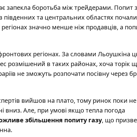
ає запекла боротьба між трейдерами. Попит з
о в південних та центральних областях почали
х регіонах значно менше ніж продавців, а поп
ронтових регіонах. За словами Льоушкіна ц
ес розмішений в таких районах, хоча торік 
раріїв не зможуть розпочати посівну через б
спертів вийшов на плато, тому ринок поки не
 ні вниз. Але, при умові якщо тепла погода
жливе збільшення попиту газу
, що призве
онна.