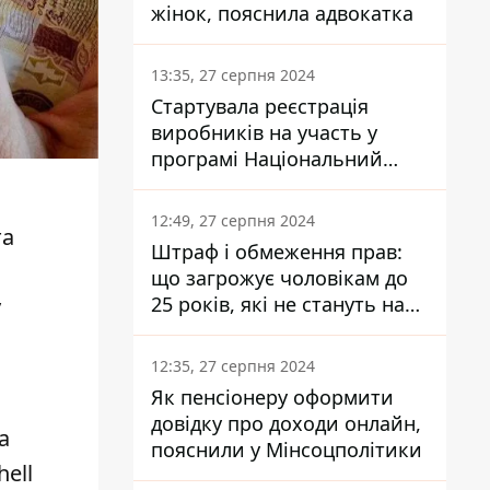
жінок, пояснила адвокатка
13:35, 27 серпня 2024
Стартувала реєстрація
виробників на участь у
програмі Національний
кешбек: як це зробити
через портал Дія
12:49, 27 серпня 2024
та
Штраф і обмеження прав:
що загрожує чоловікам до
25 років, які не стануть на
у
військовий облік
12:35, 27 серпня 2024
Як пенсіонеру оформити
довідку про доходи онлайн,
а
пояснили у Мінсоцполітики
ell