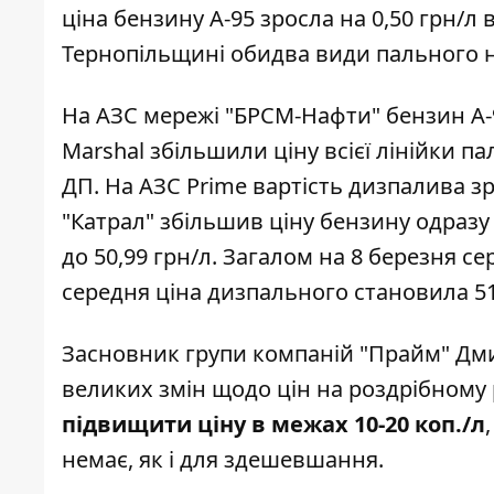
ціна бензину А-95
зросла на 0,50 грн/л в
Тернопільщині обидва види пального н
На АЗС мережі "БРСМ-Нафти" бензин А-9
Marshal збільшили ціну всієї лінійки пал
ДП. На АЗС Prime вартість дизпалива зр
"Катрал" збільшив ціну бензину одразу на
до 50,99 грн/л. Загалом на 8 березня се
середня ціна дизпального становила 51
Засновник групи компаній "Прайм" Дми
великих змін щодо цін на роздрібному
підвищити ціну в межах 10-20 коп./л
немає, як і для здешевшання.