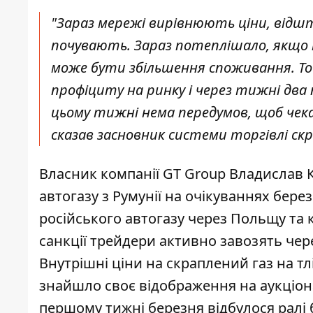
"Зараз мережі вирівнюють ціни, відшто
почувають. Зараз потеплішало, якщо
може бути збільшення споживання. То
профіциту на ринку і через тижні два 
цьому тижні нема передумов, щоб чека
сказав засновник системи торгівлі ск
Власник компанії GT Group Владислав 
автогазу з Румунії на очікуваннях бер
російського автогазу через Польщу та к
санкції трейдери активно завозять чере
Внутрішні ціни на скраплений газ на т
знайшло своє відображення на аукціон
першому тижні березня відбулося ралі 