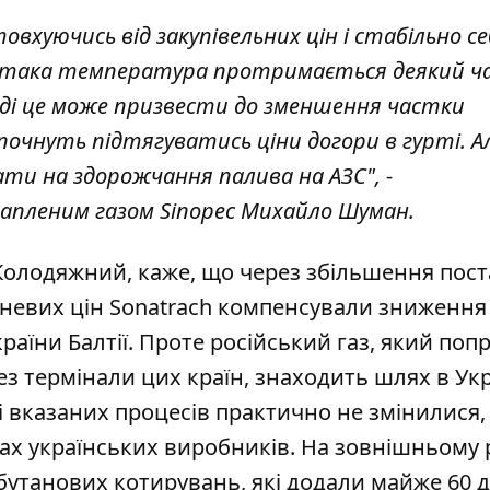
вхуючись від закупівельних цін і стабільно се
 така температура протримається деякий ча
ді це може призвести до зменшення частки
почнуть підтягуватись ціни догори в гурті. А
ти на здорожчання палива на АЗС", -
рапленим газом Sinopec Михайло Шуман.
Колодяжний, каже, що через збільшення пос
езневих цін Sonatrach компенсували зниження
раїни Балтії. Проте російський газ, який поп
з термінали цих країн, знаходить шлях в Укр
лі вказаних процесів практично не змінилися,
ах українських виробників. На зовнішньому 
бутанових котирувань, які додали майже 60 