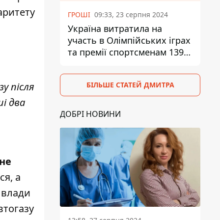
аритету
ГРОШІ
09:33, 23 серпня 2024
Україна витратила на
участь в Олімпійських іграх
та премії спортсменам 139,6
млн грн
БІЛЬШЕ СТАТЕЙ ДМИТРА
у після
і два
ДОБРІ НОВИНИ
 не
ся, а
 влади
втогазу