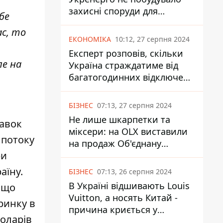
захисні споруди для
бе
енергетики - нардеп
с, то
Кучеренко
ЕКОНОМІКА
10:12, 27 серпня 2024
Експерт розповів, скільки
ле на
Україна страждатиме від
багатогодинних відключень
світла
БІЗНЕС
07:13, 27 серпня 2024
Не лише шкарпетки та
тавок
міксери: на OLX виставили
 потоку
на продаж Об'єднану
ри
Гірнично-Хімічну Компанію
за багато мільярдів
аїну.
БІЗНЕС
07:13, 26 серпня 2024
В Україні відшивають Louis
 що
Vuitton, а носять Китай -
ринку в
причина криється у
доларів
податках