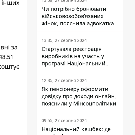
13:58, 27 серпня 2024
з інших
Чи потрібно бронювати
військовозобов’язаних
жінок, пояснила адвокатка
13:35, 27 серпня 2024
вні за
Стартувала реєстрація
виробників на участь у
48,51
програмі Національний
 коштує
кешбек: як це зробити
через портал Дія
12:35, 27 серпня 2024
Як пенсіонеру оформити
довідку про доходи онлайн,
пояснили у Мінсоцполітики
09:55, 27 серпня 2024
Національний кешбек: де