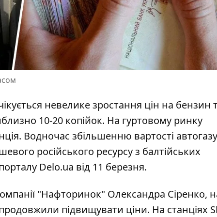
асом
ікується невелике зростання цін на бензин 
близно 10-20 копійок. На
гуртовому ринку
ція. Водночас збільшенню вартості автогаз
шевого російського ресурсу з балтійських
 порталу Delo.ua від 11 березня.
компанії "Нафторинок" Олександра Сіренко, н
продовжили підвищувати ціни. На станціях Sh