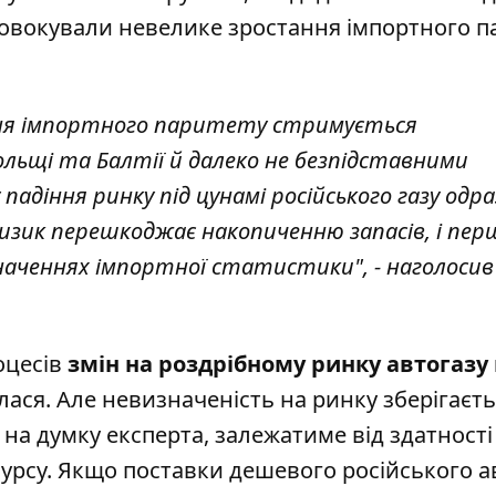
ровокували невелике зростання імпортного п
ення імпортного паритету стримується
льщі та Балтії й далеко не безпідставними
діння ринку під цунамі російського газу одраз
изик перешкоджає накопиченню запасів, і перш
значеннях імпортної статистики", - наголосив
оцесів
змін на роздрібному ринку автогазу
илася. Але невизначеність на ринку зберігаєть
 на думку експерта, залежатиме від здатності
сурсу. Якщо поставки дешевого російського а