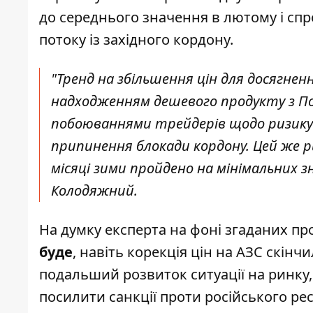
до середнього значення в лютому і сп
потоку із західного кордону.
"Тренд на збільшення цін для досягн
надходженням дешевого продукту з По
побоюваннями трейдерів щодо ризику па
припинення блокади кордону. Цей же р
місяці зими пройдено на мінімальних 
Колодяжний.
На думку експерта на фоні згаданих пр
буде
, навіть корекція цін на АЗС скінч
подальший розвиток ситуації на ринку,
посилити санкції проти російського ре