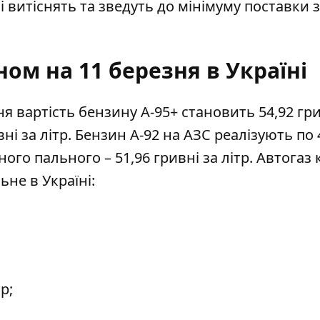
 витіснять та зведуть до мінімуму поставки 
ном на 11 березня в Україні
зня
вартість бензину А-95+
становить 54,92 гри
ні за літр. Бензин А-92 на АЗС реалізують по 
ьного пального
– 51,96 гривні за літр. Автогаз
льне
в Україні:
р;