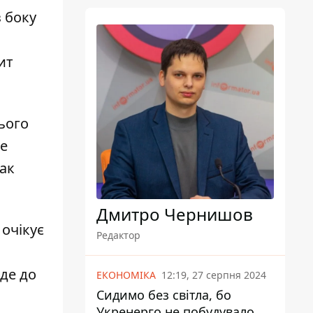
 боку
ит
ього
ще
рак
Дмитро Чернишов
 очікує
Редактор
де до
ЕКОНОМІКА
12:19, 27 серпня 2024
Сидимо без світла, бо
Укренерго не побудувало