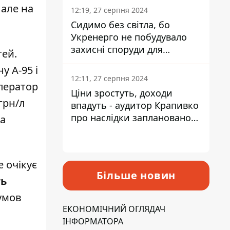
 але на
12:19, 27 серпня 2024
Сидимо без світла, бо
Укренерго не побудувало
захисні споруди для
тей.
енергетики - нардеп
у А-95 і
Кучеренко
12:11, 27 серпня 2024
оператор
Ціни зростуть, доходи
 грн/л
впадуть - аудитор Крапивко
про наслідки запланованого
 а
підвищення податків
 очікує
Більше новин
ть
умов
ЕКОНОМІЧНИЙ ОГЛЯДАЧ
ІНФОРМАТОРА