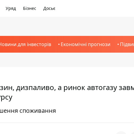
Уряд
Бізнес
Досьє
Новини для інвесторів
Економічні прогнози
Підви
нзин, дизпаливо, а ринок автогазу зав
урсу
льшення споживання