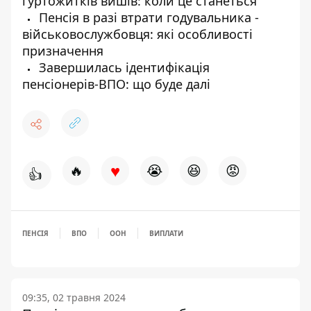
гуртожитків вишів: коли це станеться
Пенсія в разі втрати годувальника -
військовослужбовця: які особливості
призначення
Завершилась ідентифікація
пенсіонерів-ВПО: що буде далі
♥
🔥
😭
😆
😡
👍
ПЕНСІЯ
ВПО
ООН
ВИПЛАТИ
09:35, 02 травня 2024