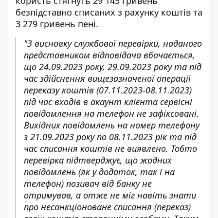
користь стягнуть 29 145 гривень
безпідставно списаних з рахунку коштів та
3 279 гривень пені.
"З висновку службової перевірки, наданого
представником відповідача вбачається,
що 24.09.2023 року, 29.09.2023 року та під
час здійснення вищезазначеної операції
переказу коштів (07.11.2023-08.11.2023)
під час входів в акаунт клієнта сервісні
повідомлення на телефон не зафіксовані.
Вихідних повідомлень на номер телефону
з 21.09.2023 року по 08.11.2023 рік та під
час списання коштів не виявлено. Тобто
перевірка підтверджує, що жодних
повідомлень (як у додаток, так і на
телефон) позивач від банку не
отримував, а отже не міг навіть знати
про несанкціоноване списання (переказ)