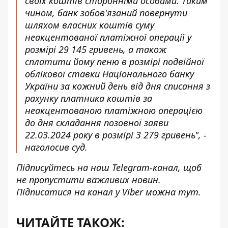
своїх коштів сторонніми особами. Таким
чином, банк зобов'язаний повернути
шляхом власних коштів суму
неакцентованої платіжної операції у
розмірі 29 145 гривень, а також
сплатити йому пеню в розмірі подвійної
облікової ставки Національного банку
України за кожний день від дня списання з
рахунку платника коштів за
неакцентованою платіжною операцією
до дня складання позовної заяви
22.03.2024 року в розмірі 3 279 гривень", -
наголосив суд.
Підписуйтесь на наш
Telegram-канал
, щоб
не пропустити важливих новин.
Підписатися на канал у Viber можна
тут
.
ЧИТАЙТЕ ТАКОЖ: