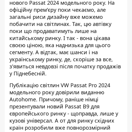
нового Passat 2024 модельного року. На
офіційну прем'єру поки чекаємо, але
загальні риси дизайну
вже можемо
побачити на світлинах. Так, цю автівку
поки що продаватимуть лише на
китайському ринку. І так - вона цікава
своєю ціною, яка наднизька для цього
сегменту. А відтак, має шанси і на
українському ринку, де, скоріше за все,
з'явиться невдовзі після початку продажів
у Піднебесній.
Публікацію світлин VW Passat Pro
2024
модельного року
довірили виданню
Autohome. Причому, раніше німці
презентували новий Passat B9 для
європейського ринку - щоправда, лише у
кузові універсал. А от для ринку східних
країн розробили вже повнорозмірний