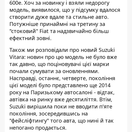
600e
. Хоч за новинку і взяли недорогу
модель, виявилося, що у підсумку вдалося
створити дуже вдале та стильне авто.
Потужніше принаймні на третину за
"стоковий" Fiat та надзвичайно більш
ефектний зовні.
Також ми розповідали про
новий Suzuki
Vitara
: новин про цю модель не було вже
так давно, що поціновувачі цієї марки
почали сумувати за оновленнями.
Насправді, останнє, четверте, покоління
цієї моделі було представлено ще 2014
року на Паризькому автосалоні - відтак,
автівка на ринку вже десятиліття. Втім,
Suzuki вирішила поки не вводити п'яте
покоління, зосередившись на
"фейсліфтингу" того авта, що нині й так
непогано продається.