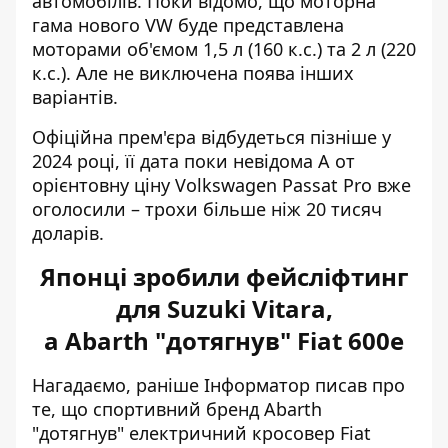
автомобілів. Поки відомо, що моторна
гама нового VW буде представлена
моторами об'ємом 1,5 л (160 к.с.) та 2 л (220
к.с.). Але не виключена поява інших
варіантів.
Офіційна прем'єра відбудеться пізніше у
2024 році, її дата поки невідома А от
орієнтовну ціну Volkswagen Passat Pro вже
оголосили – трохи більше ніж 20 тисяч
доларів.
Японці зробили фейсліфтинг
для Suzuki Vitara,
а Abarth "дотягнув" Fiat 600e
Нагадаємо, раніше Інформатор писав про
те, що
спортивний бренд Abarth
"дотягнув" електричний кросовер Fiat