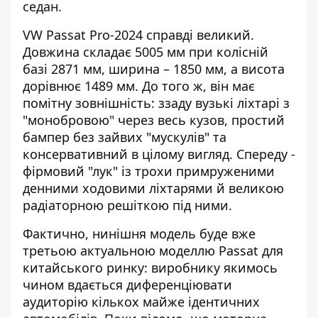
седан.
VW Passat Pro-2024 справді великий.
Довжина складає 5005 мм при колісній
базі 2871 мм, ширина – 1850 мм, а висота
дорівнює 1489 мм. До того ж, він має
помітну зовнішність: ззаду вузькі ліхтарі з
"монобровою" через весь кузов, простий
бампер без зайвих "мускулів" та
консервативний в цілому вигляд. Спереду -
фірмовий "лук" із трохи примруженими
денними ходовими ліхтарями й великою
радіаторною решіткою під ними.
Фактично, нинішня модель буде вже
третьою актуальною моделлю Passat для
китайського ринку: виробнику якимось
чином вдається диференціювати
аудиторію кількох майже ідентичних