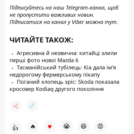
Підписуйтесь на наш
Telegram-канал
, щоб
не пропустити важливих новин.
Підписатися на канал у Viber можна
тут
.
ЧИТАЙТЕ ТАКОЖ:
Агресивна й незвична: китайці злили
перші фото нової Mazda 6
Тасманійський тубілець: Kia дала ім'я
недорогому фермерському пікапу
Поганий хлопець зріс: Skoda показала
кросовер Kodiaq другого покоління
♥
🔥
😭
😆
😡
👍