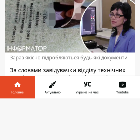
Зараз якісно підробляються будь-які документи
За словами завідувачки відділу технічних
досліджень документів, лабораторії
криміналістичних видів досліджень
КНДІСЕ Вікторії Куліковської, кількість
Головна
Актуально
Україна на часі
Youtube
підроблених документів в українських
Інформатор у
переселенців викликає шок у
Завантажити
телефоні
👉
європейських правоохоронців. Що саме
найчастіше можна зустріти серед
підробок
і що з цим робити?